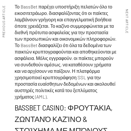
Το BassBet παρέχει υποστήριξη πελατών όλο το
PREVIOUS ARTICLE
NEXT ARTICLE
εικοσιτετράωρο, διασφαλίζοντας ότι οι παίκτες
λαμβάνουν γρήγορη και επαγγελματική βοήθεια
όποτε χρειάζεται. Το καζίνο συμμορφώνεται με τα
διεθνή πρότυπα ασφαλείας για την προστασία
των προσωπικών και οικονομικών πληροφοριών.
Το BassBet διασφαλίζει ότι όλα τα δεδομένα των
παικτών κρυπτογραφούνται και αποθηκεύονται με
ασφάλεια. Μόλις εγγραφούν, οι παίκτες μπορούν
να συνδεθούν αμέσως, να καταθέσουν χρήματα
και να αρχίσουν να παίζουν. Η πλατφόρμα
χρησιμοποιεί κρυπτογράφηση SSL για την
προστασία ευαίσθητων δεδομένων και ακολουθεί
αυστηρές πολιτικές κατά του ξεπλύματος
χρήματος (AML).
BASSBET CASINO: ΦΡΟΥΤΆΚΙΑ,
ΖΩΝΤΑΝΌ ΚΑΖΊΝΟ &
ΣΤΟΊΧΗΜΑ ΜΕ ΜΠΌΝΟΥΣ