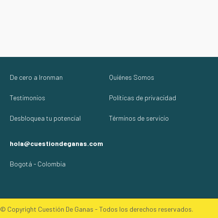
De cero a Ironman
Quiénes Somos
Testimonios
Políticas de privacidad
Desbloquea tu potencial
Términos de servicio
hola@cuestiondeganas.com
Bogotá - Colombia
© Copyright Cuestión De Ganas - Todos los derechos reservados.