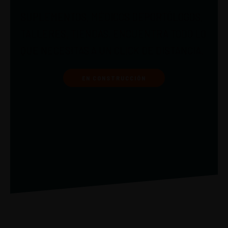
SUPLEMENTOS, MÉDICOS DEPORTÓLOGOS,
TALLERES, TIENDAS. ENCUENTRA TODO LO
QUE NECESITAS A UN CLICK DE DISTANCIA.
EN CONSTRUCCIÓN