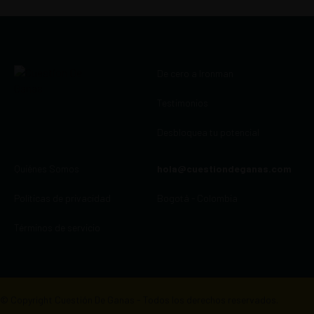
De cero a Ironman
Testimonios
Desbloquea tu potencial
Quiénes Somos
hola@cuestiondeganas.com
Políticas de privacidad
Bogotá - Colombia
Términos de servicio
© Copyright Cuestión De Ganas - Todos los derechos reservados.