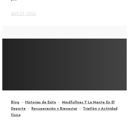
abril 23, 2024
Blog
·
Historias de Exito
·
Mindfullnes Y La Mente En El
Deporte
·
Recuperación y Bienestar
·
Triatlón y Actividad
física