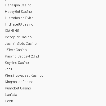
Hahaspin Casino
HeavyBet Casino
Historias de Exito
HitMate88 Casino
IGAMING
Incognito Casino
JasminSlots Casino
JSlotz Casino
Kasyno Depozyt 20 Zł
Keyzino Casino
kheli
Kierrätysvapaat Kasinot
Kingmaker Casino
Kumobet Casino
Lanista
Leon