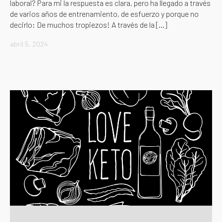
laboral? Para mi la respuesta es clara, pero ha llegado a través
de varios años de entrenamiento, de esfuerzo y porque no
decirlo: De muchos tropiezos! A través de la […]
abril 5, 2024