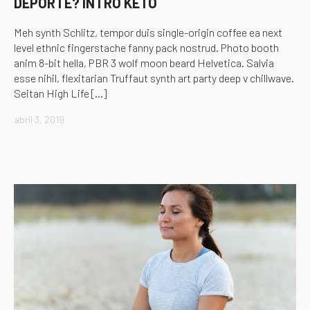
DEPORTE? INTRO KETO
Meh synth Schlitz, tempor duis single-origin coffee ea next
level ethnic fingerstache fanny pack nostrud. Photo booth
anim 8-bit hella, PBR 3 wolf moon beard Helvetica. Salvia
esse nihil, flexitarian Truffaut synth art party deep v chillwave.
Seitan High Life […]
abril 3, 2019