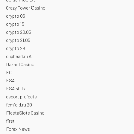
Crazy Tower Сasino
crypto 06
crypto 15
crypto 20.05
crypto 21.05
crypto 29
cuphead.ru A
Dazard Casino
EC
ESA
ESA 50 txt
escort projects
femicid.ru 20
FiestaSlots Casino
first
Forex News