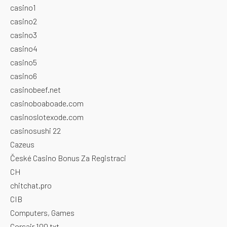
casino1
casino2
casino3
casino4
casino5
casino6
casinobeef.net
casinoboaboade.com
casinoslotexode.com
casinosushi 22
Cazeus
České Casino Bonus Za Registraci
CH
chitchat.pro
CIB
Computers, Games
Corsair 100 txt