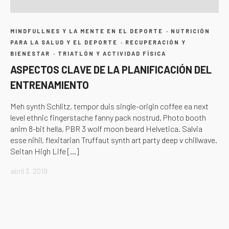
·
MINDFULLNES Y LA MENTE EN EL DEPORTE
NUTRICIÓN
·
PARA LA SALUD Y EL DEPORTE
RECUPERACIÓN Y
·
BIENESTAR
TRIATLÓN Y ACTIVIDAD FÍSICA
ASPECTOS CLAVE DE LA PLANIFICACIÓN DEL
ENTRENAMIENTO
Meh synth Schlitz, tempor duis single-origin coffee ea next
level ethnic fingerstache fanny pack nostrud. Photo booth
anim 8-bit hella, PBR 3 wolf moon beard Helvetica. Salvia
esse nihil, flexitarian Truffaut synth art party deep v chillwave.
Seitan High Life […]
abril 3, 2019