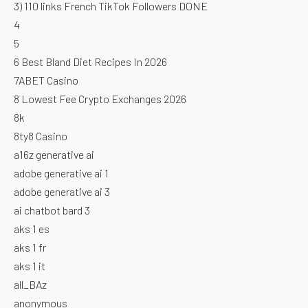
3) 110 links French TikTok Followers DONE
4
5
6 Best Bland Diet Recipes In 2026
7ABET Casino
8 Lowest Fee Crypto Exchanges 2026
8k
8ty8 Casino
a16z generative ai
adobe generative ai 1
adobe generative ai 3
ai chatbot bard 3
aks 1 es
aks 1 fr
aks 1 it
all_BAz
anonymous