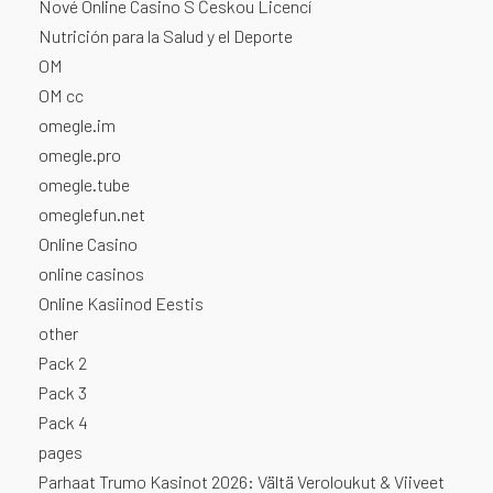
Nové Online Casino S Českou Licencí
Nutrición para la Salud y el Deporte
OM
OM cc
omegle.im
omegle.pro
omegle.tube
omeglefun.net
Online Casino
online casinos
Online Kasiinod Eestis
other
Pack 2
Pack 3
Pack 4
pages
Parhaat Trumo Kasinot 2026: Vältä Veroloukut & Viiveet