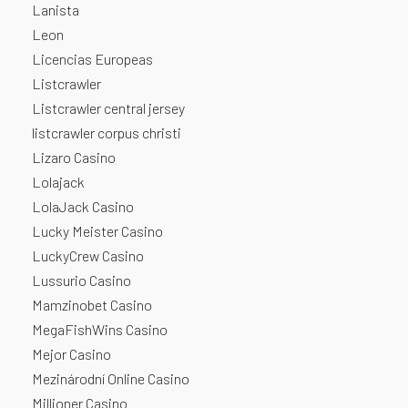
Lanista
Leon
Licencias Europeas
Listcrawler
Listcrawler central jersey
listcrawler corpus christi
Lizaro Casino
Lolajack
LolaJack Casino
Lucky Meister Casino
LuckyCrew Casino
Lussurio Casino
Mamzinobet Casino
MegaFishWins Casino
Mejor Casino
Mezinárodní Online Casino
Millioner Casino