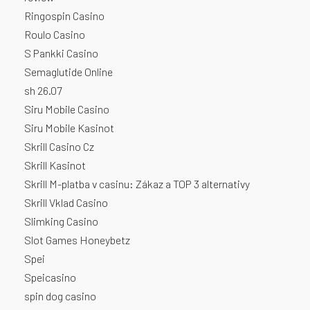
Ringospin Casino
Roulo Casino
S Pankki Casino
Semaglutide Online
sh 26.07
Siru Mobile Casino
Siru Mobile Kasinot
Skrill Casino Cz
Skrill Kasinot
Skrill M-platba v casinu: Zákaz a TOP 3 alternativy
Skrill Vklad Casino
Slimking Casino
Slot Games Honeybetz
Spei
Speicasino
spin dog casino