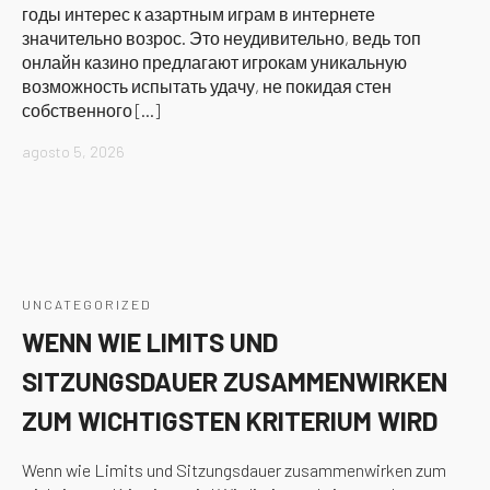
годы интерес к азартным играм в интернете
значительно возрос. Это неудивительно, ведь топ
онлайн казино предлагают игрокам уникальную
возможность испытать удачу, не покидая стен
собственного […]
agosto 5, 2026
UNCATEGORIZED
WENN WIE LIMITS UND
SITZUNGSDAUER ZUSAMMENWIRKEN
ZUM WICHTIGSTEN KRITERIUM WIRD
Wenn wie Limits und Sitzungsdauer zusammenwirken zum