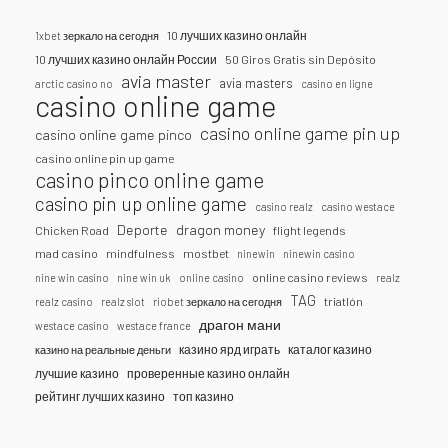
10 лучших казино онлайн
1xbet зеркало на сегодня
10 лучших казино онлайн России
50 Giros Gratis sin Depósito
avia master
avia masters
arctic casino no
casino en ligne
casino online game
casino online game pin up
casino online game pinco
casino online pin up game
casino pinco online game
casino pin up online game
casino realz
casino westace
Deporte
dragon money
Chicken Road
flight legends
mad casino
mindfulness
mostbet
ninewin
ninewin casino
online casino reviews
nine win casino
nine win uk
online casino
realz
TAG
triatlón
realz casino
realz slot
riobet зеркало на сегодня
драгон мани
westace casino
westace france
казино ярд играть
каталог казино
казино на реальные деньги
лучшие казино
проверенные казино онлайн
рейтинг лучших казино
топ казино