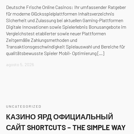
Deutsche Frische Online Casinos: Ihr umfassender Ratgeber
für moderne Glücksspielplattformen Inhaltsverzeichnis
Sicherheit und Zulassung bei aktuellen Gaming-Plattformen
Digitale Innovationen sowie Spielerlebnis Bonusangebote im
Vergleichstest etablierter sowie neuer Plattformen
Zeitgemäße Zahlungsmethoden und
Transaktionsgeschwindigkeit Spielauswahl und Bereiche für
qualitätsbewusste Spieler Mobil- Optimierung […]
agosto 5, 2026
UNCATEGORIZED
КАЗИНО ЯРД ОФИЦИАЛЬНЫЙ
САЙТ SHORTCUTS – THE SIMPLE WAY