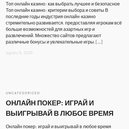
Топ онлайн казино: как выбрать лучшее и безопасное
Топ онлайн казино: критерии выбора и советы В
последние годы индустрия онлайн-казино
стремительно развивается, предоставляя игрокам всё
больше возможностей для азартных игр и
развлечений. Множество сайтов предлагают
различные бонусы и увлекательные игры, […]
agosto 6, 2026
UNCATEGORIZED
ОНЛАЙН ПОКЕР: ИГРАЙ И
ВЫИГРЫВАЙ В ЛЮБОЕ ВРЕМЯ
Онлайн покер: играй и выигрывай в любое время