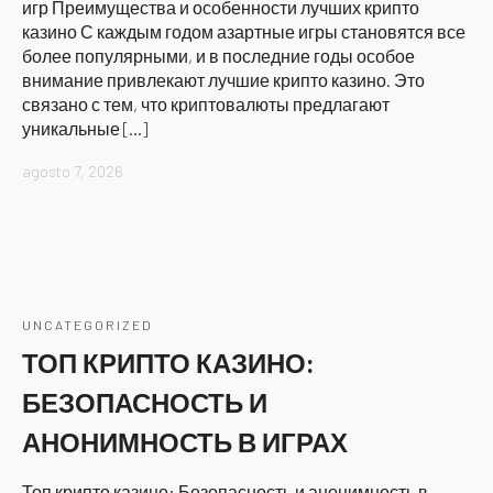
игр Преимущества и особенности лучших крипто
казино С каждым годом азартные игры становятся все
более популярными, и в последние годы особое
внимание привлекают лучшие крипто казино. Это
связано с тем, что криптовалюты предлагают
уникальные […]
agosto 7, 2026
UNCATEGORIZED
ТОП КРИПТО КАЗИНО:
БЕЗОПАСНОСТЬ И
АНОНИМНОСТЬ В ИГРАХ
Топ крипто казино: Безопасность и анонимность в