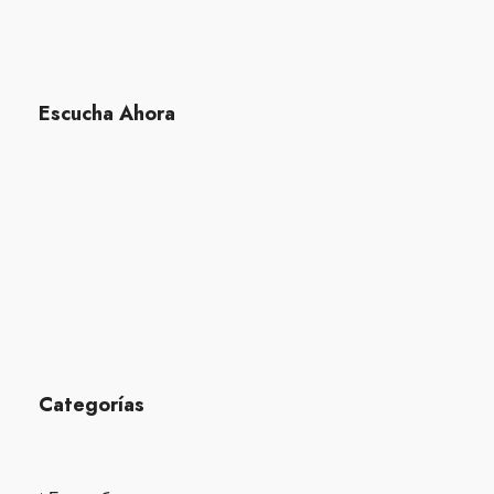
Escucha Ahora
Categorías