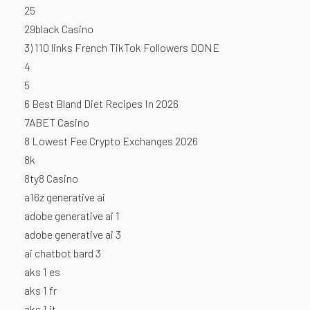
25
29black Casino
3) 110 links French TikTok Followers DONE
4
5
6 Best Bland Diet Recipes In 2026
7ABET Casino
8 Lowest Fee Crypto Exchanges 2026
8k
8ty8 Casino
a16z generative ai
adobe generative ai 1
adobe generative ai 3
ai chatbot bard 3
aks 1 es
aks 1 fr
aks 1 it