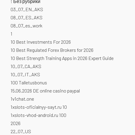
! Без рубрики
03_07_EN_AKS
08_07_ES_AKS
08_07_es_work
1
10 Best Investments For 2026
10 Best Regulated Forex Brokers for 2026
10 Best Strength Training Apps in 2026 Expert Guide
10_07_CA_AKS
10_07_IT_AKS
100 Talletusbonus
15.06.2026 DE online casino paypal
1v1chat.one
1xslots-oficialnyy-sayt.ru 10
1xslots-vhod-android.ru 100
2026
22_07_US