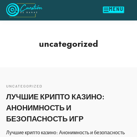
MENU
uncategorized
UNCATEGORIZED
ЛУЧШИЕ КРИПТО КАЗИНО:
АНОНИМНОСТЬ И
БЕЗОПАСНОСТЬ ИГР
Лучшие крипто казино: Анонимность и безопасность