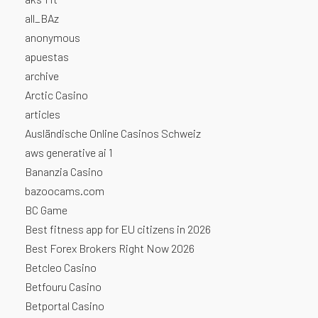
all_BAz
anonymous
apuestas
archive
Arctic Casino
articles
Ausländische Online Casinos Schweiz
aws generative ai 1
Bananzia Casino
bazoocams.com
BC Game
Best fitness app for EU citizens in 2026
Best Forex Brokers Right Now 2026
Betcleo Casino
Betfouru Casino
Betportal Casino