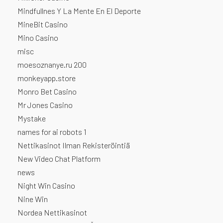
Mindfullnes Y La Mente En El Deporte
MineBit Casino
Mino Casino
misc
moesoznanye.ru 200
monkeyapp.store
Monro Bet Casino
Mr Jones Casino
Mystake
names for ai robots 1
Nettikasinot Ilman Rekisteröintiä
New Video Chat Platform
news
Night Win Casino
Nine Win
Nordea Nettikasinot