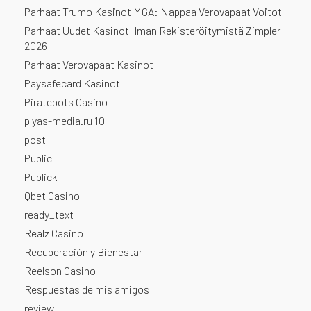
Parhaat Trumo Kasinot MGA: Nappaa Verovapaat Voitot
Parhaat Uudet Kasinot Ilman Rekisteröitymistä Zimpler
2026
Parhaat Verovapaat Kasinot
Paysafecard Kasinot
Piratepots Casino
plyas-media.ru 10
post
Public
Publick
Qbet Casino
ready_text
Realz Casino
Recuperación y Bienestar
Reelson Casino
Respuestas de mis amigos
review