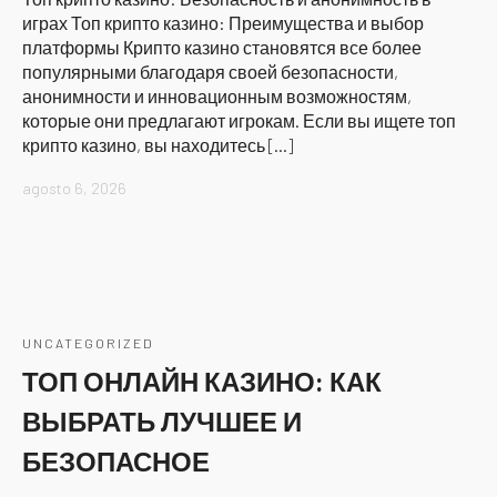
играх Топ крипто казино: Преимущества и выбор
платформы Крипто казино становятся все более
популярными благодаря своей безопасности,
анонимности и инновационным возможностям,
которые они предлагают игрокам. Если вы ищете топ
крипто казино, вы находитесь […]
agosto 6, 2026
UNCATEGORIZED
ТОП ОНЛАЙН КАЗИНО: КАК
ВЫБРАТЬ ЛУЧШЕЕ И
БЕЗОПАСНОЕ