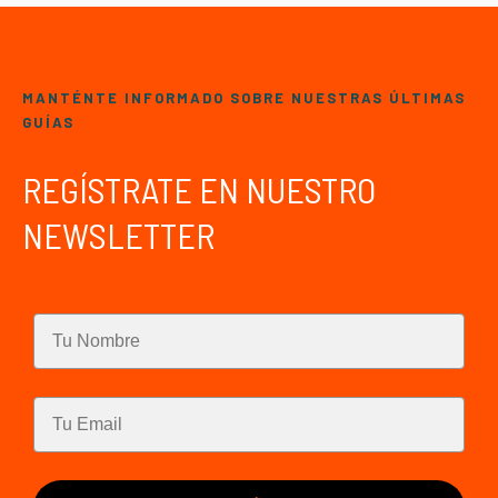
MANTÉNTE INFORMADO SOBRE NUESTRAS ÚLTIMAS
GUÍAS
REGÍSTRATE EN NUESTRO
NEWSLETTER