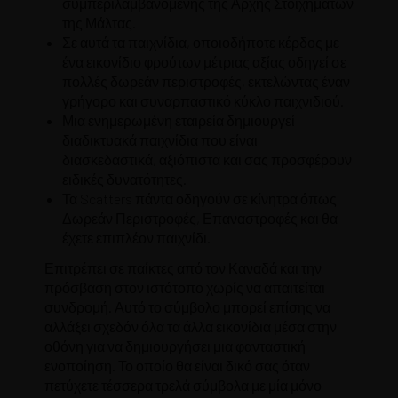
συμπεριλαμβανομένης της Αρχής Στοιχημάτων
της Μάλτας.
Σε αυτά τα παιχνίδια, οποιοδήποτε κέρδος με
ένα εικονίδιο φρούτων μέτριας αξίας οδηγεί σε
πολλές δωρεάν περιστροφές, εκτελώντας έναν
γρήγορο και συναρπαστικό κύκλο παιχνιδιού.
Μια ενημερωμένη εταιρεία δημιουργεί
διαδικτυακά παιχνίδια που είναι
διασκεδαστικά, αξιόπιστα και σας προσφέρουν
ειδικές δυνατότητες.
Τα Scatters πάντα οδηγούν σε κίνητρα όπως
Δωρεάν Περιστροφές, Επαναστροφές και θα
έχετε επιπλέον παιχνίδι.
Επιτρέπει σε παίκτες από τον Καναδά και την
πρόσβαση στον ιστότοπο χωρίς να απαιτείται
συνδρομή. Αυτό το σύμβολο μπορεί επίσης να
αλλάξει σχεδόν όλα τα άλλα εικονίδια μέσα στην
οθόνη για να δημιουργήσει μια φανταστική
ενοποίηση. Το οποίο θα είναι δικό σας όταν
πετύχετε τέσσερα τρελά σύμβολα με μία μόνο