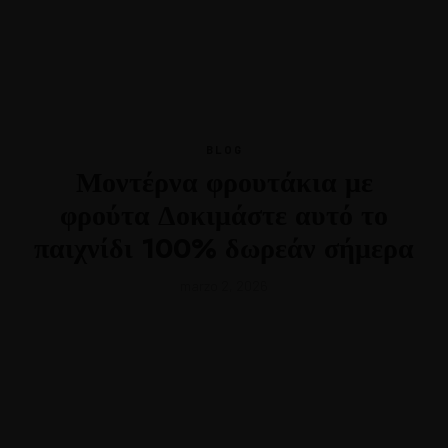
MENU
BLOG
Μοντέρνα φρουτάκια με
φρούτα Δοκιμάστε αυτό το
παιχνίδι 100% δωρεάν σήμερα
marzo 2, 2026