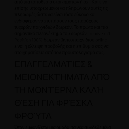
από μια τοποθεσία στοιχημάτων ή όχι. Και είναι
επίσης υποχρεωμένοι να πληρώνουν αυτές τις
πληρωμές ώστε να είναι τόσο εύκολο και
ενδιαφέρον να χτυπήσουν τους παρόχους
τυχερών παιχνιδιών δωρεάν. Το πρώτο και πιο
σημαντικό πλεονέκτημα του δωρεάν Trendy Fruit
Position 100% δωρεάν βιντεοπαιχνιδιού online
είναι η έλλειψη προβολής και η επιθυμία σας να
στοιχηματίσετε από τον προϋπολογισμό σας.
ΕΠΑΓΓΕΛΜΑΤΊΕΣ &
ΜΕΙΟΝΕΚΤΉΜΑΤΑ ΑΠΌ
ΤΗ ΜΟΝΤΈΡΝΑ ΚΑΛΉ
ΘΈΣΗ ΓΙΑ ΦΡΈΣΚΑ
ΦΡΟΎΤΑ
Όταν εμφανίζεται μια ομάδα, τα νέα συνδεδεμένα