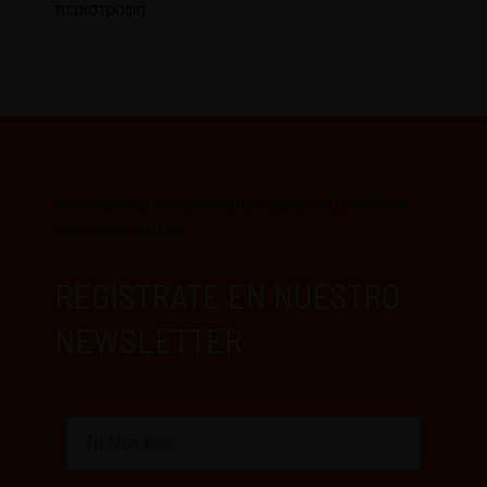
περιστροφή.
MANTÉNTE INFORMADO SOBRE NUESTRAS
ÚLTIMAS GUÍAS
REGÍSTRATE EN NUESTRO
NEWSLETTER