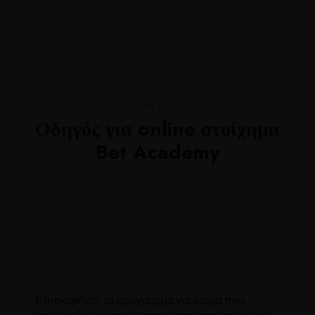
MENU
BLOG
Οδηγός για online στοίχημα
Bet Academy
febrero 28, 2026
Επισκεφθείτε το πρόγραμμα για άτομα που