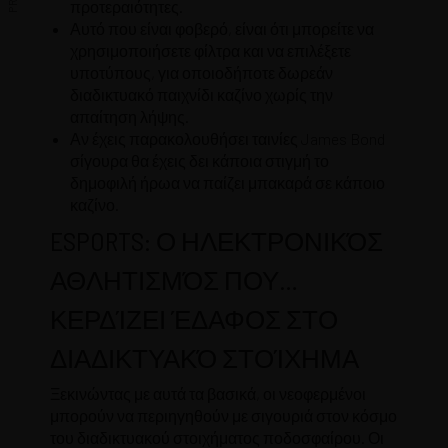
προτεραιότητες.
Αυτό που είναι φοβερό, είναι ότι μπορείτε να
χρησιμοποιήσετε φίλτρα και να επιλέξετε
υποτύπους, για οποιοδήποτε δωρεάν
διαδικτυακό παιχνίδι καζίνο χωρίς την
απαίτηση λήψης.
Αν έχεις παρακολουθήσει ταινίες James Bond
σίγουρα θα έχεις δει κάποια στιγμή το
δημοφιλή ήρωα να παίζει μπακαρά σε κάποιο
καζίνο.
ESPORTS: Ο ΗΛΕΚΤΡΟΝΙΚΌΣ
ΑΘΛΗΤΙΣΜΌΣ ΠΟΥ…
ΚΕΡΔΊΖΕΙ ΈΔΑΦΟΣ ΣΤΟ
ΔΙΑΔΙΚΤΥΑΚΌ ΣΤΟΊΧΗΜΑ
Ξεκινώντας με αυτά τα βασικά, οι νεοφερμένοι
μπορούν να περιηγηθούν με σιγουριά στον κόσμο
του διαδικτυακού στοιχήματος ποδοσφαίρου. Οι