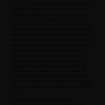
Slottica Casino περιλαμβάνει μια ολοκληρωμένη
συλλογή πληροφοριών σχετικά με όλα τα άλλα
παιχνίδια τυχερών παιχνιδιών που προσφέρει
επίσης το Slottica. Το είναι το mega hamster
παιχνίδι νόμιμο Casinosspot.com μπορεί να είναι
η πρώτη σας βοήθειά για να έχετε όλα όσα θέλετε
να παίξετε στο διαδίκτυο. Όταν πρόκειται για online
καζίνο, τα χαρακτηριστικά τους δημιούργησαν
τεράστια χρηματικά ποσά σε φόρους, συνήθως οι
συνεργάτες που συμμετείχαν στον κόσμο
τελευταία. Σκέψου, πιστεύεις πως αφιερώνεις
πολύ χρόνο στα τυχερά παιχνίδια; Μήπως
παραμελείς τις υποχρεώσεις σου και ξοδεύεις
περισσότερα χρήματα από όσα θα έπρεπε. Το
υπεύθυνο παιχνίδι είναι πολύ σημαντικό για όλα
τα τυχερά παιχνίδια, είτε μιλάμε για το διαδίκτυο,
είτε για τα επίγεια καζίνο ή τα παιχνίδια του ΟΠΑΠ
κλπ.
Ο πάροχος διαθέτει αρκετές άδειες και
πιστοποιητικά από την Επιτροπή Τυχερών