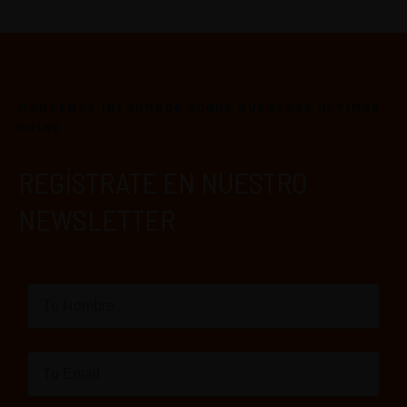
MANTÉNTE INFORMADO SOBRE NUESTRAS ÚLTIMAS
GUÍAS
REGÍSTRATE EN NUESTRO
NEWSLETTER