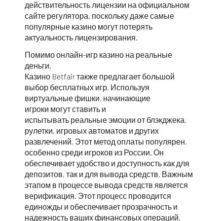
действительность лицензии на официальном
сайте регулятора, поскольку даже самые
популярные казино могут потерять
актуальность лицензирования.
Помимо онлайн-игр казино на реальные
деньги,
Казино Betfair также предлагает большой
выбор бесплатных игр. Используя
виртуальные фишки, начинающие
игроки могут ставить и
испытывать реальные эмоции от блэкджека,
рулетки, игровых автоматов и других
развлечений. Этот метод оплаты популярен,
особенно среди игроков из России. Он
обеспечивает удобство и доступность как для
депозитов, так и для вывода средств. Важным
этапом в процессе вывода средств является
верификация. Этот процесс проводится
единожды и обеспечивает прозрачность и
надежность ваших финансовых операций.