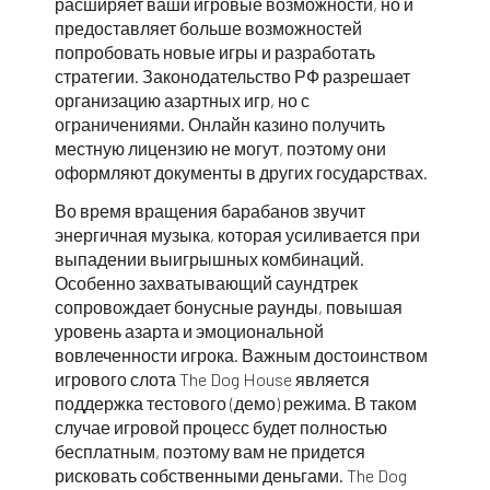
расширяет ваши игровые возможности, но и
предоставляет больше возможностей
попробовать новые игры и разработать
стратегии. Законодательство РФ разрешает
организацию азартных игр, но с
ограничениями. Онлайн казино получить
местную лицензию не могут, поэтому они
оформляют документы в других государствах.
Во время вращения барабанов звучит
энергичная музыка, которая усиливается при
выпадении выигрышных комбинаций.
Особенно захватывающий саундтрек
сопровождает бонусные раунды, повышая
уровень азарта и эмоциональной
вовлеченности игрока. Важным достоинством
игрового слота The Dog House является
поддержка тестового (демо) режима. В таком
случае игровой процесс будет полностью
бесплатным, поэтому вам не придется
рисковать собственными деньгами. The Dog