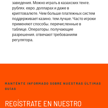
заведения. Можно играть в казахских тенге,
рублях, евро, долларах и даже в
криптовалюте. Чем больше платежных систем
поддерживает казино, тем лучше. Часто игроки
применяют способы, перечисленные в
таблице. Операторы, получающие
разрешения, отвечают требованиям
регулятора.
MANTÉNTE INFORMADO SOBRE NUESTRAS ÚLTIMAS
GUÍAS
REGÍSTRATE EN NUESTRO