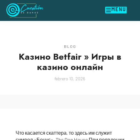
MENU
BLOG
Казино Betfair » Игры в
казино онлайн
febrero 10, 2026
Что касается скаттера, то здесь им служит
символ «Бонус».
The Dog House
При появлении