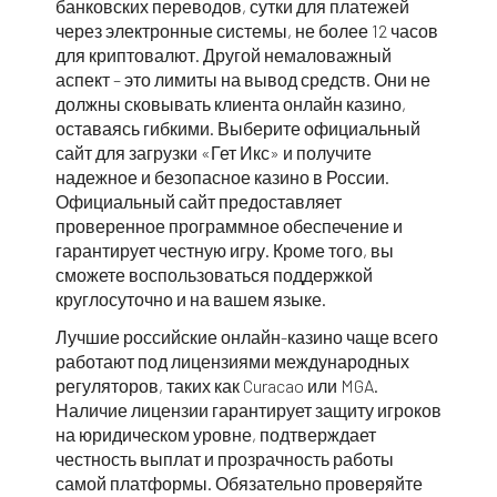
банковских переводов, сутки для платежей
через электронные системы, не более 12 часов
для криптовалют. Другой немаловажный
аспект – это лимиты на вывод средств. Они не
должны сковывать клиента онлайн казино,
оставаясь гибкими. Выберите официальный
сайт для загрузки «Гет Икс» и получите
надежное и безопасное казино в России.
Официальный сайт предоставляет
проверенное программное обеспечение и
гарантирует честную игру. Кроме того, вы
сможете воспользоваться поддержкой
круглосуточно и на вашем языке.
Лучшие российские онлайн-казино чаще всего
работают под лицензиями международных
регуляторов, таких как Curacao или MGA.
Наличие лицензии гарантирует защиту игроков
на юридическом уровне, подтверждает
честность выплат и прозрачность работы
самой платформы. Обязательно проверяйте