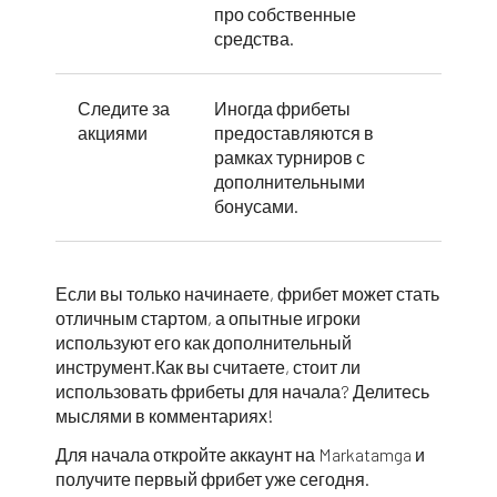
про собственные
средства.
Следите за
Иногда фрибеты
акциями
предоставляются в
рамках турниров с
дополнительными
бонусами.
Если вы только начинаете, фрибет может стать
отличным стартом, а опытные игроки
используют его как дополнительный
инструмент.Как вы считаете, стоит ли
использовать фрибеты для начала? Делитесь
мыслями в комментариях!
Для начала откройте аккаунт на Markatamga и
получите первый фрибет уже сегодня.