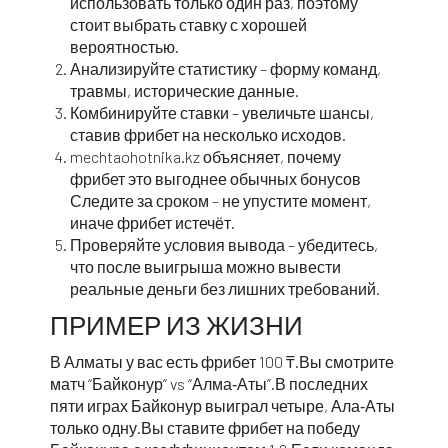
использовать только один раз, поэтому
стоит выбрать ставку с хорошей
вероятностью.
Анализируйте статистику – форму команд,
травмы, исторические данные.
Комбинируйте ставки – увеличьте шансы,
ставив фрибет на несколько исходов.
mechtaohotnika.kz
объясняет, почему
фрибет это выгоднее обычных бонусов
Следите за сроком – не упустите момент,
иначе фрибет истечёт.
Проверяйте условия вывода – убедитесь,
что после выигрыша можно вывести
реальные деньги без лишних требований.
ПРИМЕР ИЗ ЖИЗНИ
В Алматы у вас есть фрибет 100 ₸.Вы смотрите
матч “Байконур” vs “Алма‑Аты”.В последних
пяти играх Байконур выиграл четыре, Ала‑Аты
только одну.Вы ставите фрибет на победу