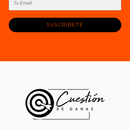
SUSCRÍBETE