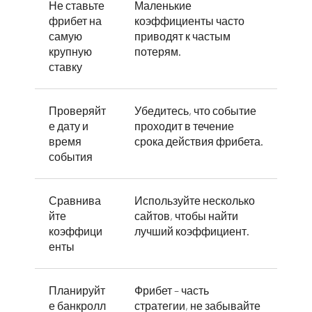
Не ставьте
Маленькие
фрибет на
коэффициенты часто
самую
приводят к частым
крупную
потерям.
ставку
Проверяйт
Убедитесь, что событие
е дату и
проходит в течение
время
срока действия фрибета.
события
Сравнива
Используйте несколько
йте
сайтов, чтобы найти
коэффици
лучший коэффициент.
енты
Планируйт
Фрибет – часть
е банкролл
стратегии, не забывайте