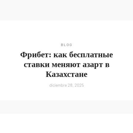
MENU
BLOG
Фрибет: как бесплатные
ставки меняют азарт в
Казахстане
diciembre 28, 2025