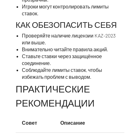
Игроки могут контролировать лимиты
ставок.
КАК ОБЕЗОПАСИТЬ СЕБЯ
Проверяйте наличие лицензии KAZ-2023
или выше.
Внимательно читайте правила акций.
Ставьте ставки через защищённое
соединение.
Соблюдайте лимиты ставок, чтобы
избежать проблем с выводом.
ПРАКТИЧЕСКИЕ
РЕКОМЕНДАЦИИ
Совет
Описание