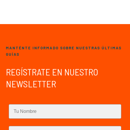
MANTÉNTE INFORMADO SOBRE NUESTRAS ÚLTIMAS
GUÍAS
REGÍSTRATE EN NUESTRO
NEWSLETTER