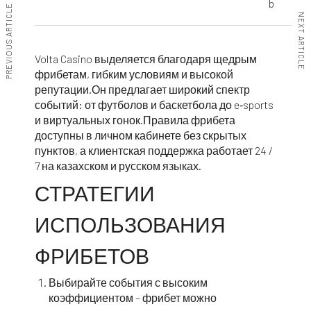
b
PREVIOUS ARTICLE
NEXT ARTICLE
Volta Casino выделяется благодаря щедрым
фрибетам, гибким условиям и высокой
репутации.Он предлагает широкий спектр
событий: от футболов и баскетбола до e‑sports
и виртуальных гонок.Правила фрибета
доступны в личном кабинете без скрытых
пунктов, а клиентская поддержка работает 24 /
7 на казахском и русском языках.
СТРАТЕГИИ
ИСПОЛЬЗОВАНИЯ
ФРИБЕТОВ
Выбирайте события с высоким
коэффициентом – фрибет можно