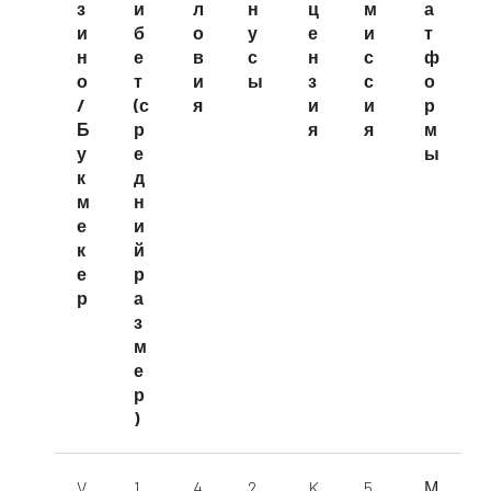
з
и
л
н
ц
м
а
и
б
о
у
е
и
т
н
е
в
с
н
с
ф
о
т
и
ы
з
с
о
/
(с
я
и
и
р
Б
р
я
я
м
у
е
ы
к
д
м
н
е
и
к
й
е
р
р
а
з
м
е
р
)
V
1
4
2
K
5
М