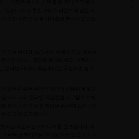
나, 이것은 육지에 기반을 둔 게임 구역에서
고 있습니다. 지루한 보너스 라운드와 같은 오
은 다양한 온라인 슬롯 사이트를 분석하고 검토
 최선을 다하고 있습니다. 실제 돈으로 게임을
 온라인 카지노 게임을 즐겨보세요. 선택한 카
ru는 온라인 카지노 게임에 대한 독립적인 정보
레이어들은 대부분 온라인 게임의 풍부함에 호소
프라인 카지노와 온라인 게임존을 비교함으로써,
를 통해 온라인 슬롯 게임을 즐길 때 보다 안전
 수 있도록 도와줍니다.
서 벗어난 혁신적인 아이디어를 선보입니다. 게
, 숙련된 플레이어는 전략을 다듬고 고급 기능