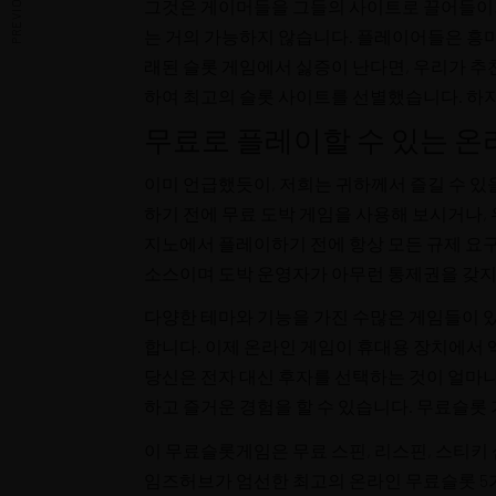
그것은 게이머들을 그들의 사이트로 끌어들이기
는 거의 가능하지 않습니다. 플레이어들은 흥
래된 슬롯 게임에서 싫증이 난다면, 우리가 추
SUSCR
하여 최고의 슬롯 사이트를 선별했습니다. 하
무료로 플레이할 수 있는 온
이미 언급했듯이, 저희는 귀하께서 즐길 수 있
하기 전에 무료 도박 게임을 사용해 보시거나,
지노에서 플레이하기 전에 항상 모든 규제 요구 사
소스이며 도박 운영자가 아무런 통제권을 갖지
다양한 테마와 기능을 가진 수많은 게임들이 있
합니다. 이제 온라인 게임이 휴대용 장치에서 
당신은 전자 대신 후자를 선택하는 것이 얼마나
De cero a Ironman
하고 즐거운 경험을 할 수 있습니다. 무료슬롯
Testimonios
이 무료슬롯게임은 무료 스핀, 리스핀, 스티키
Desbloquea tu potencial
임즈허브가 엄선한 최고의 온라인 무료슬롯 5
Quiénes Somos