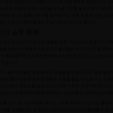
 위해 네트워크로 연결된 카지노에 의해 채택된 전략입니다. 그러
미진진한 경험과 거액의 상금을 획득할 기회를 놓치지 않고 참여하
천하는 최고의 슬롯 사이트를 살펴보세요. 저희 전문 에이전시 팀
ÍBETE
지만, 도박과 관련된 활동은 조심스럽게 다뤄져야 합니다.
라인 슬롯 종류
을 만한 온라인 카지노 게임 목록을 저희 사이트에서 확장하기 위해
 위험 부담이나 등록과 다운로드가 필요없는 데모 모드로 좋아하는
항을 충족하는지 확인해야 합니다.저작권 © 2020 Casino.gu
 못합니다.
어, 플레이어들은 항상 새로운 경험을 할 수 있습니다. 슬롯 플
액세스할 수 있으므로 이동 중에도 게임을 즐길 수 있습니다. 오
 편리한지 깨닫게 될 것입니다. 이러한 이유로, 전문적인 에이전시
 가이드는 기본적인 사항을 제공하고, 초보자들이 편안하게 시작할
 심볼, 승수 증가 등 다양한 보너스 기능을 제공하는 등 기존 틀에
가지를 소개합니다. 초보자는 기본적인 가이드라인을 배울 수 있고