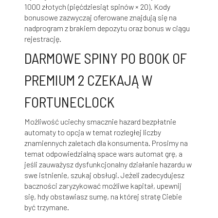
1000 złotych (pięćdziesiąt spinów × 20). Kody
bonusowe zazwyczaj oferowane znajdują się na
nadprogram z brakiem depozytu oraz bonus w ciągu
rejestrację.
DARMOWE SPINY PO BOOK OF
PREMIUM 2 CZEKAJĄ W
FORTUNECLOCK
Możliwość uciechy smacznie hazard bezpłatnie
automaty to opcja w temat rozległej liczby
znamiennych zaletach dla konsumenta. Prosimy na
temat odpowiedzialną
space wars automat
grę, a
jeśli zauważysz dysfunkcjonalny działanie hazardu w
swe istnienie, szukaj obsługi. Jeżeli zadecydujesz
baczności zaryzykować możliwe kapitał, upewnij
się, hdy obstawiasz sumę, na której stratę Ciebie
być trzymane.