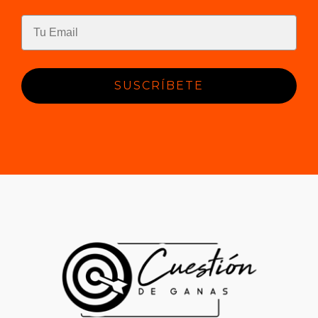
SUSCRÍBETE