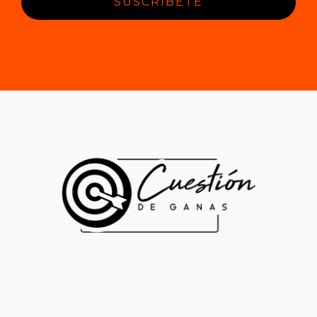
SUSCRÍBETE