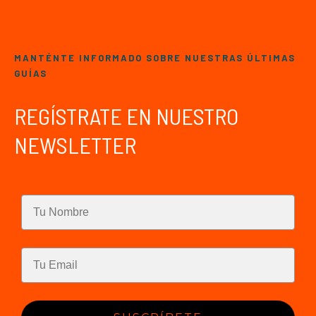
MANTÉNTE INFORMADO SOBRE NUESTRAS ÚLTIMAS
GUÍAS
REGÍSTRATE EN NUESTRO
NEWSLETTER