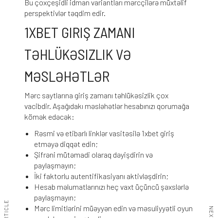
Bu çoxçeşidli idman variantları mərcçilərə müxtəlif
perspektivlər təqdim edir.
1XBET GIRIŞ ZAMANI
TƏHLÜKƏSIZLIK VƏ
MƏSLƏHƏTLƏR
Mərc saytlarına giriş zamanı təhlükəsizlik çox
vacibdir. Aşağıdakı məsləhətlər hesabınızı qorumağa
kömək edəcək:
Rəsmi və etibarlı linklər vasitəsilə 1xbet giriş
etməyə diqqət edin;
Şifrəni mütəmadi olaraq dəyişdirin və
paylaşmayın;
İki faktorlu autentifikasiyanı aktivləşdirin;
Hesab məlumatlarınızı heç vaxt üçüncü şəxslərlə
paylaşmayın;
Mərc limitlərini müəyyən edin və məsuliyyətli oyun