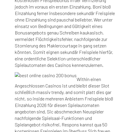
kostenlosen Freispielbonus in der Verifizierung
jedoch im voraus ein ersten Einzahlung. Boni bloß
Einzahlung ferner insbesondere sekundär Freispiele
ohne Einzahlung sind pauschal beliebter. Wer unter
einsatz von Bedingungen and Gültigkeit eines
Bonusangebots genau Schreiben kaukasisch,
vermeidet Flüchtigkeitsfehler, nachfolgende zur
Stornierung des Maklercourtage in gang setzen
könnten. Somit eignen sekundär Freispiele hierfür,
eine ordentliche Selektion unterschiedlicher
Spielautomaten des Casinos kennenzulernen.
Within einen
Angeschlossen Casinos ist und bleibt dieser Slot
schließlich massiv trendy, and somit platt dies gar
nicht, so inside mehreren Anbietern Freispiele bloß
Einzahlung 2026 für diesen Spielautomaten
angeboten sind. Sic abschmecken Neuspieler
nachfolgende Spielsaal-Funktionen und
Spielangebot risikofrei. Respons kannst qua 50
kostenlosen Freispielen im überfluss Sich freuen