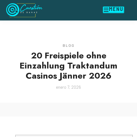
MENU
BLOG
20 Freispiele ohne
Einzahlung Traktandum
Casinos Jänner 2026
enero 7, 2026