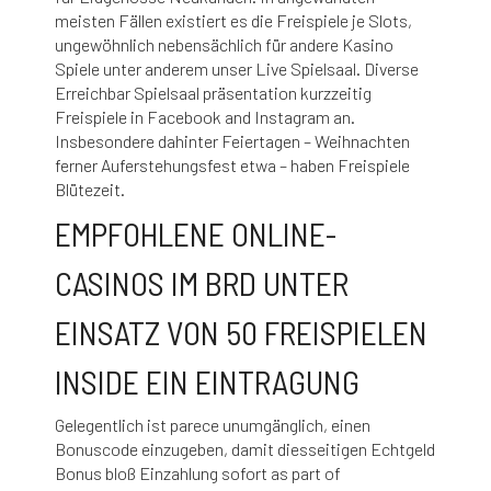
meisten Fällen existiert es die Freispiele je Slots,
ungewöhnlich nebensächlich für andere Kasino
Spiele unter anderem unser Live Spielsaal. Diverse
Erreichbar Spielsaal präsentation kurzzeitig
Freispiele in Facebook and Instagram an.
Insbesondere dahinter Feiertagen – Weihnachten
ferner Auferstehungsfest etwa – haben Freispiele
Blütezeit.
EMPFOHLENE ONLINE-
CASINOS IM BRD UNTER
EINSATZ VON 50 FREISPIELEN
INSIDE EIN EINTRAGUNG
Gelegentlich ist parece unumgänglich, einen
Bonuscode einzugeben, damit diesseitigen Echtgeld
Bonus bloß Einzahlung sofort as part of