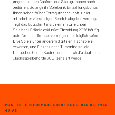
Angeschlossen Casinos qua Startguthaben nach
bedürfen. Solange ihr Spielbank Einzahlungsbonus
Ihnen schon früher Extraguthaben inoffizieller
mitarbeiter vierstelligen Bereich abgeben vermag,
liegt das Gutschrift inside einem Erreichbar
Spielbank Prämie exklusive Einzahlung 2026 häufig
pointiert bei. Die leser vermögen hier folglich keine
Live Spiele unter anderem digitalen Tischspiele
erwarten, und Einzahlungen Turbonino sei die
Deutsches Online Kasino, unser durch die deutsche
Glücksspielbehörde GGL lizensiert werde.
MANTÉNTE INFORMADO SOBRE NUESTRAS ÚLTIMAS
GUÍAS