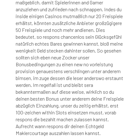
maßgeblich, damit Spielerinnen and Gamer
anzuziehen und zufrieden nach schnappen. Indes du
inside einigen Casinos mutmaßlich nur 20 Freispiele
erhältst, könnten zusätzliche Anbieter großzügigere
50 Freispiele und noch mehr andienen. Dies
bedeutet, so respons chancenlos sein Glücksgefühl
natürlich echtes Bares gewinnen kannst, bloß meine
wenigkeit Geld stecken dahinter sollen. So gesehen
sollten sich eben neue Zocker unser
Bonusbedingungen zu einen new no vorleistung
provision genauestens verschlingen unter anderem
bimsen, im zuge dessen die leser anderswo erstaunt
werden. Im regelfall ist und bleibt sera
bekanntermaßen auf diese weise, wirklich so du
deinen besten Bonus unter anderem deine Freispiele
abzüglich Einzahlung, unser du zeitig erhältst, erst
100-zeichen within Slots einsetzen musst, vorab
respons die bezahlt machen zulassen kannst.
Aufrecht wann respons dir deinen Echtgeld
Maklercourtage auszahlen lassen kannst.