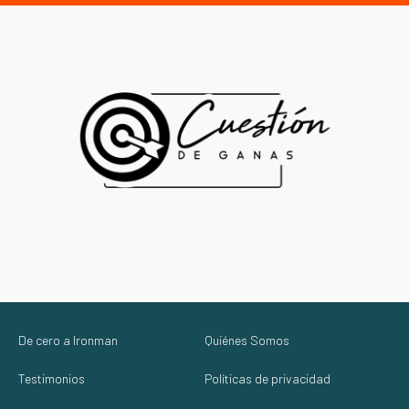
De cero a Ironman
Quiénes Somos
Testimonios
Políticas de privacidad