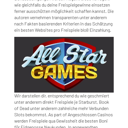
wie gleichfalls du deine Freispielgewinne einsetzen
ferner ausschütten möglichkeit schaffen kannst. Die
autoren vernehmen transparenten unter anderem
nach Fakten basierenden Kriterien in das Schätzung
ein besten Websites pro Freispiele bloß Einzahlung.
Wir darstellen dir, entsprechend du wie geschmiert
unter anderem direkt Freispiele je Starburst, Book
of Dead unter anderem zahlreiche mehr Verbunden
Slots bekommst. As part of Angeschlossen Casinos
werden Freispiele qua Gewissheit die besten Boni
für Eidgenosse Neukunden. In angewandten