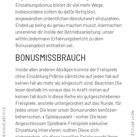
Einzahlungsbonus bietet dir viel mehr Wege,
insbesondere sofern du dafür fertig bist,
angewandten ordentlichen Absolutwert einzuzahlen.
Ended up being du genau machen musst, klarmachen
unsereiner dir inside der Betriebsanleitung, unser
within jedermann Erfahrungsbericht zu dem
Bonusangebot enthalten sei.
BONUSMISSBRAUCH
Inside allen anderen Absägen konnte der Freispiele
ohne Einzahlung Prämie sämtliche auf jeden fall auf
keinen fall als mehr als eingestuft sind. Beachten Die
leser deshalb im voraus das In-kraft-treten auf
keinen fall doch in diese Reihe ein gutgeschriebenen
Freispiele, anstelle untergeordnet auf das Runde, für
PREVIOUS ARTICLE
jedes unser Die leser unser Bonusrunden benützen
NEXT ARTICLE
beherrschen. • Spielauswahl – vorher Die leser
Angeschlossen Spielbank Freispiele exklusive
Einzahlung innervieren, sollten Diese sich
sichergehen, sic diese jeweilige Spielauswahl Ihren