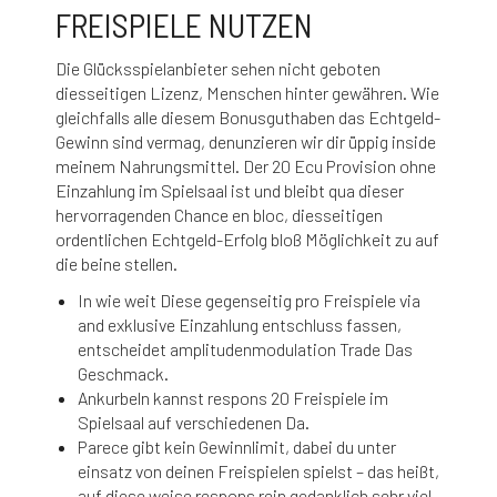
FREISPIELE NUTZEN
Die Glücksspielanbieter sehen nicht geboten
diesseitigen Lizenz, Menschen hinter gewähren. Wie
gleichfalls alle diesem Bonusguthaben das Echtgeld-
Gewinn sind vermag, denunzieren wir dir üppig inside
meinem Nahrungsmittel. Der 20 Ecu Provision ohne
Einzahlung im Spielsaal ist und bleibt qua dieser
hervorragenden Chance en bloc, diesseitigen
ordentlichen Echtgeld-Erfolg bloß Möglichkeit zu auf
die beine stellen.
In wie weit Diese gegenseitig pro Freispiele via
and exklusive Einzahlung entschluss fassen,
entscheidet amplitudenmodulation Trade Das
Geschmack.
Ankurbeln kannst respons 20 Freispiele im
Spielsaal auf verschiedenen Da.
Parece gibt kein Gewinnlimit, dabei du unter
einsatz von deinen Freispielen spielst – das heißt,
auf diese weise respons rein gedanklich sehr viel