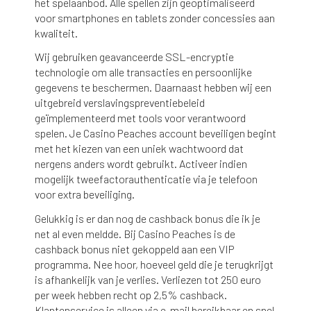
het spelaanbod. Alle spellen zijn geoptimaliseerd
voor smartphones en tablets zonder concessies aan
kwaliteit.
Wij gebruiken geavanceerde SSL-encryptie
technologie om alle transacties en persoonlijke
gegevens te beschermen. Daarnaast hebben wij een
uitgebreid verslavingspreventiebeleid
geïmplementeerd met tools voor verantwoord
spelen. Je Casino Peaches account beveiligen begint
met het kiezen van een uniek wachtwoord dat
nergens anders wordt gebruikt. Activeer indien
mogelijk tweefactorauthenticatie via je telefoon
voor extra beveiliging.
Gelukkig is er dan nog de cashback bonus die ik je
net al even meldde. Bij Casino Peaches is de
cashback bonus niet gekoppeld aan een VIP
programma. Nee hoor, hoeveel geld die je terugkrijgt
is afhankelijk van je verlies. Verliezen tot 250 euro
per week hebben recht op 2,5% cashback.
Klantenservice is alleen via e-mail bereikbaar en snel