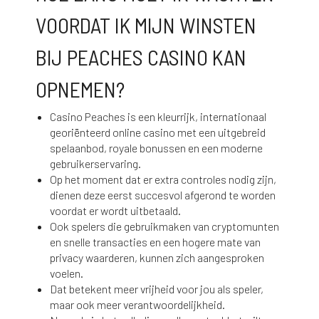
VOORDAT IK MIJN WINSTEN
BIJ PEACHES CASINO KAN
OPNEMEN?
Casino Peaches is een kleurrijk, internationaal
georiënteerd online casino met een uitgebreid
spelaanbod, royale bonussen en een moderne
gebruikerservaring.
Op het moment dat er extra controles nodig zijn,
dienen deze eerst succesvol afgerond te worden
voordat er wordt uitbetaald.
Ook spelers die gebruikmaken van cryptomunten
en snelle transacties en een hogere mate van
privacy waarderen, kunnen zich aangesproken
voelen.
Dat betekent meer vrijheid voor jou als speler,
maar ook meer verantwoordelijkheid.