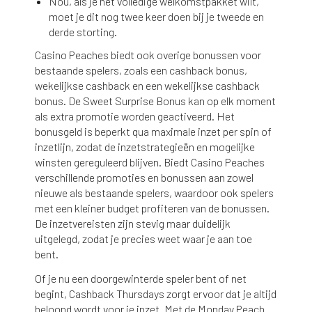
Nou, als je het volledige welkomstpakket wilt,
moet je dit nog twee keer doen bij je tweede en
derde storting.
Casino Peaches biedt ook overige bonussen voor
bestaande spelers, zoals een cashback bonus,
wekelijkse cashback en een wekelijkse cashback
bonus. De Sweet Surprise Bonus kan op elk moment
als extra promotie worden geactiveerd. Het
bonusgeld is beperkt qua maximale inzet per spin of
inzetlijn, zodat de inzetstrategieën en mogelijke
winsten gereguleerd blijven. Biedt Casino Peaches
verschillende promoties en bonussen aan zowel
nieuwe als bestaande spelers, waardoor ook spelers
met een kleiner budget profiteren van de bonussen.
De inzetvereisten zijn stevig maar duidelijk
uitgelegd, zodat je precies weet waar je aan toe
bent.
Of je nu een doorgewinterde speler bent of net
begint, Cashback Thursdays zorgt ervoor dat je altijd
beloond wordt voor je inzet. Met de Monday Peach