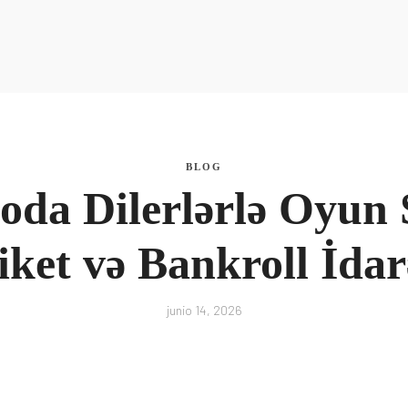
La Nutri
La Nutri
BLOG
oda Dilerlərlə Oyun S
iket və Bankroll İdar
junio 14, 2026