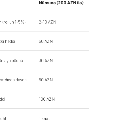
Nümunə (200 AZN ilə)
krollun 1-5%-i
2-10 AZN
ki həddi
50 AZN
SUSCRÍBETE
n ayrı büdcə
30 AZN
 çatdıqda dayan
50 AZN
ddi
100 AZN
dəti
1 saat