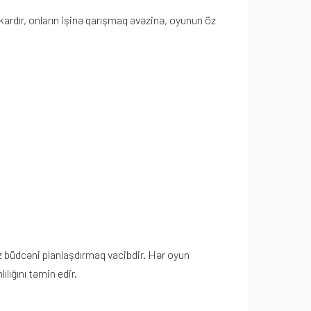
kardır, onların işinə qarışmaq əvəzinə, oyunun öz
öz büdcəni planlaşdırmaq vacibdir. Hər oyun
lığını təmin edir.