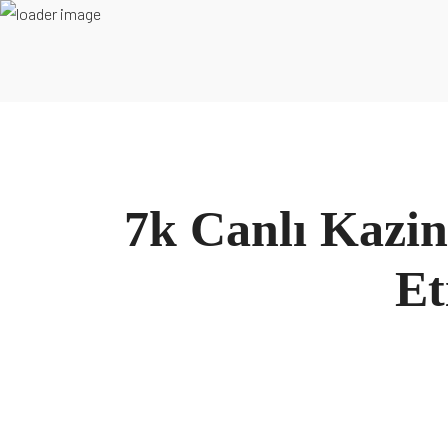
Sobre Nosotros
Inspiración
Inicio
Sobre María
Podcast
Glosario
Blog
Contacto
Recursos
Todos los Recursos
Guías
Conócenos
Escucha Ahora
Sobre Nosotros
Inspiración
Inicio
Sobre María
Podcast
Glosario
Blog
Contacto
7k Canlı Kazin
Et