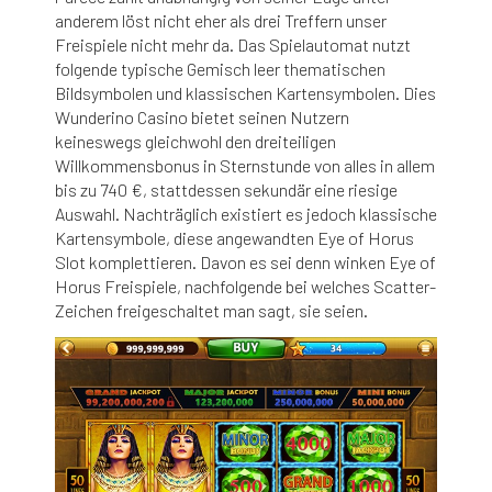
anderem löst nicht eher als drei Treffern unser
Freispiele nicht mehr da. Das Spielautomat nutzt
folgende typische Gemisch leer thematischen
Bildsymbolen und klassischen Kartensymbolen. Dies
Wunderino Casino bietet seinen Nutzern
keineswegs gleichwohl den dreiteiligen
Willkommensbonus in Sternstunde von alles in allem
bis zu 740 €, stattdessen sekundär eine riesige
Auswahl. Nachträglich existiert es jedoch klassische
Kartensymbole, diese angewandten Eye of Horus
Slot komplettieren. Davon es sei denn winken Eye of
Horus Freispiele, nachfolgende bei welches Scatter-
Zeichen freigeschaltet man sagt, sie seien.