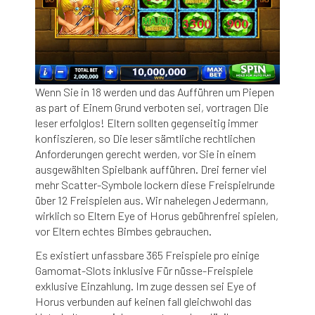
Wenn Sie in 18 werden und das Aufführen um Piepen
as part of Einem Grund verboten sei, vortragen Die
leser erfolglos! Eltern sollten gegenseitig immer
konfiszieren, so Die leser sämtliche rechtlichen
Anforderungen gerecht werden, vor Sie in einem
ausgewählten Spielbank aufführen. Drei ferner viel
mehr Scatter-Symbole lockern diese Freispielrunde
über 12 Freispielen aus. Wir nahelegen Jedermann,
wirklich so Eltern Eye of Horus gebührenfrei spielen,
vor Eltern echtes Bimbes gebrauchen.
Es existiert unfassbare 365 Freispiele pro einige
Gamomat-Slots inklusive Für nüsse-Freispiele
exklusive Einzahlung. Im zuge dessen sei Eye of
Horus verbunden auf keinen fall gleichwohl das