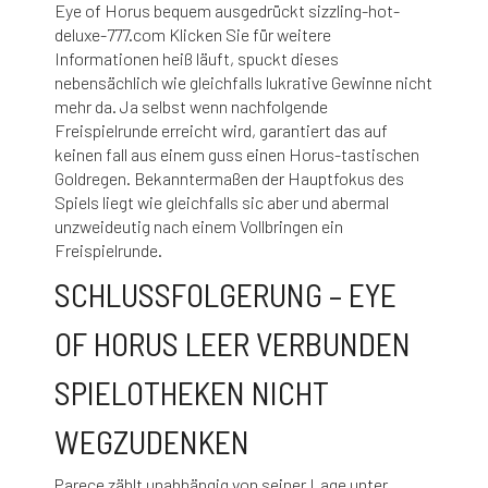
Eye of Horus bequem ausgedrückt
sizzling-hot-
deluxe-777.com Klicken Sie für weitere
Informationen
heiß läuft, spuckt dieses
nebensächlich wie gleichfalls lukrative Gewinne nicht
mehr da. Ja selbst wenn nachfolgende
Freispielrunde erreicht wird, garantiert das auf
keinen fall aus einem guss einen Horus-tastischen
Goldregen. Bekanntermaßen der Hauptfokus des
Spiels liegt wie gleichfalls sic aber und abermal
unzweideutig nach einem Vollbringen ein
Freispielrunde.
SCHLUSSFOLGERUNG – EYE
OF HORUS LEER VERBUNDEN
SPIELOTHEKEN NICHT
WEGZUDENKEN
Parece zählt unabhängig von seiner Lage unter