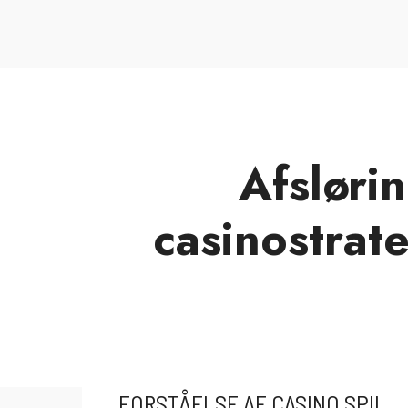
Inicio
Conócenos
La Nutri
Afsløri
casinostrat
FORSTÅELSE AF CASINO SPIL