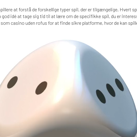
pillere at forstå de forskellige typer spil, der er tilgængelige. Hvert s
god idé at tage sig tid til at lære om de specifikke spil, du er interess
r, som
casino uden rofus
for at finde sikre platforme, hvor de kan spill