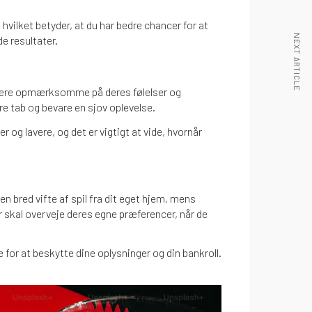
 hvilket betyder, at du har bedre chancer for at
NEXT ARTICLE
de resultater.
l være opmærksomme på deres følelser og
ore tab og bevare en sjov oplevelse.
r og lavere, og det er vigtigt at vide, hvornår
n bred vifte af spil fra dit eget hjem, mens
r skal overveje deres egne præferencer, når de
 for at beskytte dine oplysninger og din bankroll.