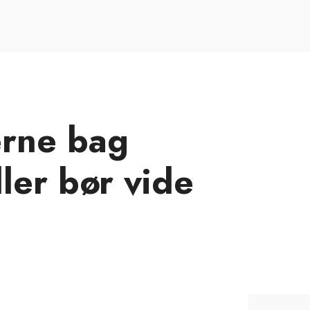
ACCEDE A
NUESTRAS GUIAS
erne bag
ler bør vide