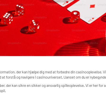
SUSCRÍBETE
omos
hola@cuestiondega
mation, der kan hjælpe dig med at forbedre din casinooplevelse. Vi ti
d at forstå og navigere i casinouniverset. Uanset om du er nybegynder e
e privacidad
Bogotá - Colombia
r, der kan sikre en sikker og ansvarlig spilleoplevelse. Vi er her for a
 servicio
pil.
Inicio
Nosotros
Podcast
Noticias
Bl