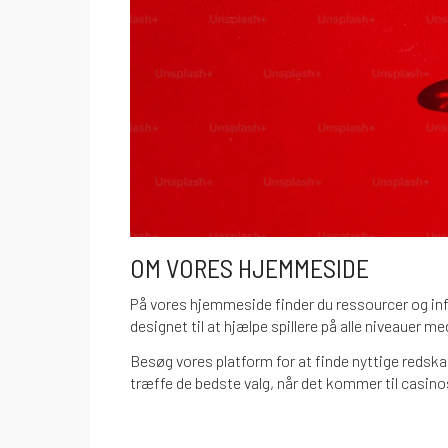
ÚLTIMAS GUÍAS
REGÍSTRATE EN
NUESTRO NEWSLETTER
OM VORES HJEMMESIDE
De cero a Ironman
Quiénes S
På vores hjemmeside finder du ressourcer og infor
designet til at hjælpe spillere på alle niveauer me
Testimonios
Políticas d
Besøg vores platform for at finde nyttige redskabe
Desbloquea tu potencial
Términos de
træffe de bedste valg, når det kommer til casinos
© Copyright Cuestión De Ganas - Todos los derechos reservados.