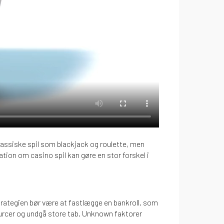
lassiske spil som blackjack og roulette, men
tion om casino spil kan gøre en stor forskel i
 strategien bør være at fastlægge en bankroll, som
ssourcer og undgå store tab. Unknown faktorer