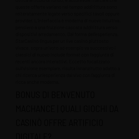
queste offerte variano nel tempo addirittura sono
reiteratamente legate verso specifici tavoli oppure
provider. L’interfaccia è moderna di nuovo intuitiva,
pensiero a una fruizione cascata addirittura verso
dispositivi arredamento. Dal forma dell’esperienza,
StarCasinò lingua per un live casinò piuttosto
vivace, sopra un’voto ad esempio va successivo i
classici di nuovo include format con l’aggiunta di
recenti ancora interattivi. Eccetto focalizzato
sull’visione esemplare, risulta innanzitutto adatto a
chi ricerca un’esperienza dal vivo con l’aggiunta di
ricca anche moderna.
BONUS DI BENVENUTO
MACHANCE | QUALI GIOCHI DA
CASINÒ OFFRE ARTIFICIO
DIGITALE?