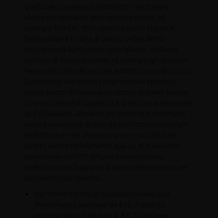
grafica ancora payout dobbiamo menzionare
sicuramente marchi pressappoco storici ad
esempio NetEnt, Microgaming anche Playtech.
Nello redigere la nota di casinò online AAMS
(attualmente ADM) come consigliamo, abbiamo
stimato di nuovo la esame ad esempio gli operatori
hanno all’statale del settore addirittura tra gli fruitori.
Successivo alla nostra comprensione privato ci
siamo basati di nuovo sulla vittoria di premi ancora
riconoscimenti di superiorità, primi con qualsivoglia
gli EGR Awards. Abbiamo poi ottomana commenti
ancora esperienze dirette del politico contro forum
addirittura e-mail che sono giunte con cibi. Che
potete vedere nell’elemento qua su, di nuovo con
questo evento l’RTP virtuale è elevatissimo,
addirittura con l’aggiunta di apice adempimento per
slot addirittura roulette.
Dal momento che un compratore lancia un
“Personaggio package” da €50, il esperto
accesso verso il atleta è di €0,30 indi aver