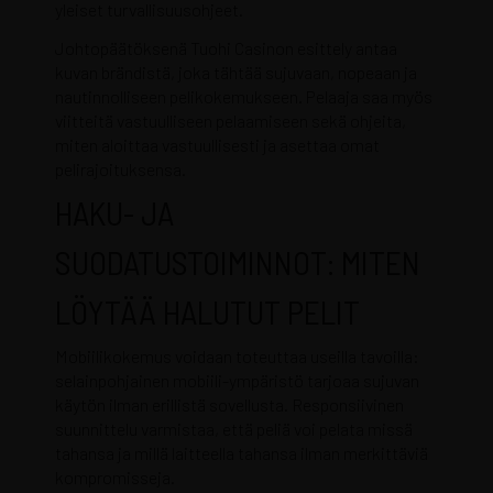
yleiset turvallisuusohjeet.
Johtopäätöksenä Tuohi Casinon esittely antaa
kuvan brändistä, joka tähtää sujuvaan, nopeaan ja
nautinnolliseen pelikokemukseen. Pelaaja saa myös
viitteitä vastuulliseen pelaamiseen sekä ohjeita,
miten aloittaa vastuullisesti ja asettaa omat
pelirajoituksensa.
HAKU- JA
SUODATUSTOIMINNOT: MITEN
LÖYTÄÄ HALUTUT PELIT
Mobiilikokemus voidaan toteuttaa useilla tavoilla:
selainpohjainen mobiili-ympäristö tarjoaa sujuvan
käytön ilman erillistä sovellusta. Responsiivinen
suunnittelu varmistaa, että peliä voi pelata missä
tahansa ja millä laitteella tahansa ilman merkittäviä
kompromisseja.