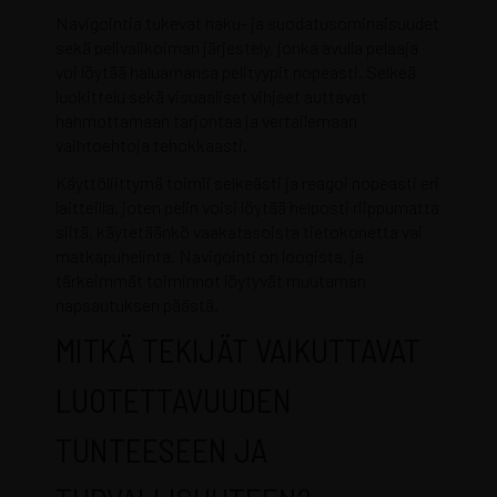
Navigointia tukevat haku- ja suodatusominaisuudet
sekä pelivalikoiman järjestely, jonka avulla pelaaja
voi löytää haluamansa pelityypit nopeasti. Selkeä
luokittelu sekä visuaaliset vihjeet auttavat
hahmottamaan tarjontaa ja vertailemaan
vaihtoehtoja tehokkaasti.
Käyttöliittymä toimii selkeästi ja reagoi nopeasti eri
laitteilla, joten pelin voisi löytää helposti riippumatta
siitä, käytetäänkö vaakatasoista tietokonetta vai
matkapuhelinta. Navigointi on loogista, ja
tärkeimmät toiminnot löytyvät muutaman
napsautuksen päästä.
MITKÄ TEKIJÄT VAIKUTTAVAT
LUOTETTAVUUDEN
TUNTEESEEN JA