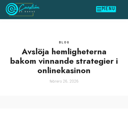
MENU
BLOG
Avslöja hemligheterna
bakom vinnande strategier i
onlinekasinon
febrero 26, 2026