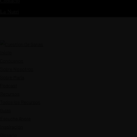
Contacto
La Nutri
Inicio
Conócenos
Sobre Nosotros
Sobre María
Podcast
Recursos
Todos los Recursos
Guías
Escucha Ahora
Inspiración
Glosario