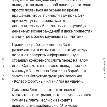
выпадать на выигрышной линии, достаточно
просто появиться на экране во время
вращения, чтобы принести вам приз. Эти
призы могут варьироваться от
дополнительных бесплатных вращений до
денежных вознаграждений и даже привести к
мини-игре с более крупными выплатами.
Правила и работа символов Scatter
различаются от игры к игре, поэтому всегда
полезно проверить информационную
PREVIOUS ARTICLE
страницу конкретного слота перед началом
NEXT ARTICLE
игры. Однако, как правило, выпадение как
минимум 3 символов Scatter на барабанах
запускает бонусную функцию, такую ​​как
«Колесо фортуны» или «Игра на удачу».
Символы Scatter часто также имеют
множители выигрыша, которые увеличивают
сумму выплаты, если они входят в
выигрышную комбинацию. Это может