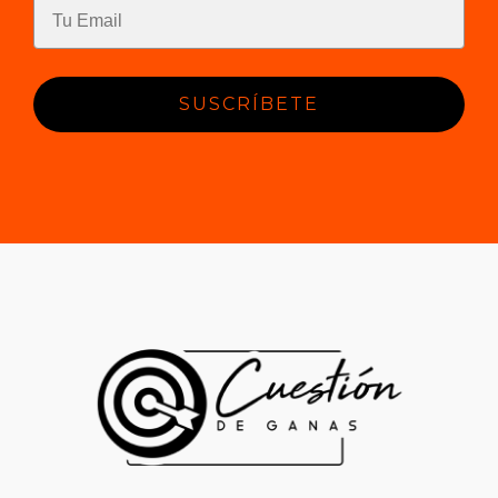
SUSCRÍBETE