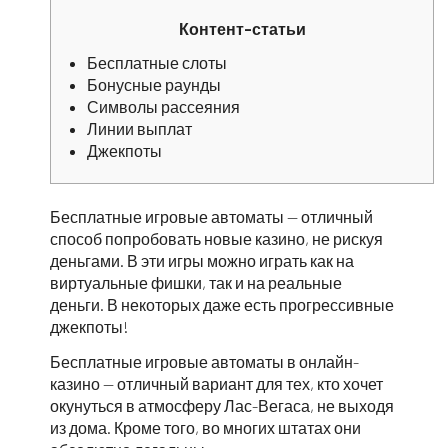
Контент-статьи
Бесплатные слоты
Бонусные раунды
Символы рассеяния
Линии выплат
Джекпоты
Бесплатные игровые автоматы — отличный
способ попробовать новые казино, не рискуя
деньгами. В эти игры можно играть как на
виртуальные фишки, так и на реальные
деньги. В некоторых даже есть прогрессивные
джекпоты!
Бесплатные игровые автоматы в онлайн-
казино — отличный вариант для тех, кто хочет
окунуться в атмосферу Лас-Вегаса, не выходя
из дома.
Кроме того, во многих штатах они