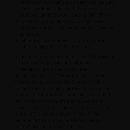
Aktionszeitraums eine qualifizierende Einzahlung
und wir verdoppeln diese mit einem Extra-
Guthaben, damit Sie noch länger spielen können.
Die Nutzung von Online Casinos über mobile
Browser ermöglicht Spielern, ohne App-Download
zu spielen.
Ich finde es auch toll, wie einfach es ist, Boni zu
erhalten – alles fühlt sich nahtlos an.
Insgesamt bieten Online Casinos in der Schweiz ein
vertrauenswürdiges und unterhaltsames
Spielerlebnis für alle Spielertypen. Das
Geldspielgesetz von 2019 sorgt für klare rechtliche
Rahmenbedingungen, die den Schutz der Spieler
sicherstellen. Das Angebot umfasst klassische und
moderne Spielautomaten, Tischspiele wie Roulette
und Blackjack sowie authentische Live Casino
Erlebnisse mit echten Dealern. Nachdem Sie nun
alles über Datenschutz wissen, finden Sie im
nächsten Abschnitt ein Experteninterview zum
Thema Online Casinos Schweiz. So ist