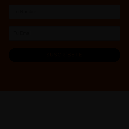
SUSCRÍBETE