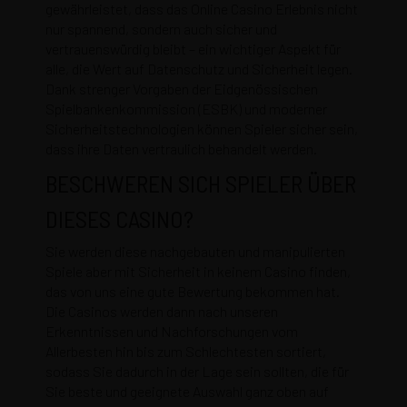
gewährleistet, dass das Online Casino Erlebnis nicht
nur spannend, sondern auch sicher und
vertrauenswürdig bleibt – ein wichtiger Aspekt für
alle, die Wert auf Datenschutz und Sicherheit legen.
Dank strenger Vorgaben der Eidgenössischen
Spielbankenkommission (ESBK) und moderner
Sicherheitstechnologien können Spieler sicher sein,
dass ihre Daten vertraulich behandelt werden.
BESCHWEREN SICH SPIELER ÜBER
DIESES CASINO?
Sie werden diese nachgebauten und manipulierten
Spiele aber mit Sicherheit in keinem Casino finden,
das von uns eine gute Bewertung bekommen hat.
Die Casinos werden dann nach unseren
Erkenntnissen und Nachforschungen vom
Allerbesten hin bis zum Schlechtesten sortiert,
sodass Sie dadurch in der Lage sein sollten, die für
Sie beste und geeignete Auswahl ganz oben auf