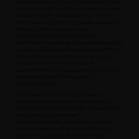
dieser Rangliste zu finden. Um dies auch wirklich zu
belegen, haben wir Tausende von unterschiedlichen
Casinos überprüft, um herauszufinden, wie die
Spielerinnen und Spieler dort behandelt werden, und
haben auch andere wichtige Faktoren
berücksichtigt, die das Benutzererlebnis
beeinflussen. Mehr über diese Thematik erfahren Sie
in unserem Artikel über sicheres Glücksspiel. Stellen
Sie aber bitte auch hier sicher, dass Sie nur auf
Angebote von seriösen Online Casinos
zurückgreifen. Neben jedem der oben angeführten
Top Casinos können Sie ein spezielles
Bonusangebot finden.
Um das beste Online Casino und die beste
Spielothek in Deutschland zu finden, sollten Sie
mehrere Faktoren berücksichtigen. Prepaid‑Karten
wie Paysafecard sind ebenfalls
verbreitet.Kryptowährungen wie Bitcoin sind in
Online Spielotheken mit deutscher GGL‑Lizenz
derzeit nicht zugelassen. Eine ausführliche