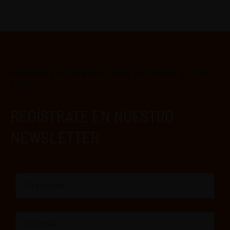
MANTÉNTE INFORMADO SOBRE NUESTRAS ÚLTIMAS
GUÍAS
REGÍSTRATE EN NUESTRO
NEWSLETTER