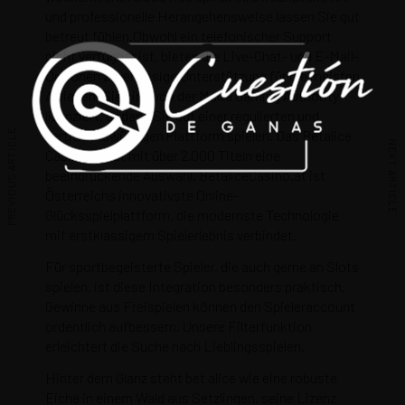
und professionelle Herangehensweise lassen Sie gut
betreut fühlen.Obwohl ein telefonischer Support
nicht verfügbar ist, bieten die Live-Chat- und E-Mail-
Optionen zuverlässige Unterstützung für die meisten
Anliegen. Sie sind von der Malta Gaming Authority
lizenziert, sodass Sie auf einer regulierten und
PREVIOUS ARTICLE
vertrauenswürdigen Plattform spielen. Das Betalice
NEXT ARTICLE
Casino bietet mit über 2.000 Titeln eine
beeindruckende Auswahl. BetaliceCasino.at ist
Österreichs innovativste Online-
Glücksspielplattform, die modernste Technologie
mit erstklassigem Spielerlebnis verbindet.
Für sportbegeisterte Spieler, die auch gerne an Slots
spielen, ist diese Integration besonders praktisch.
Gewinne aus Freispielen können den Spieleraccount
ordentlich aufbessern. Unsere Filterfunktion
erleichtert die Suche nach Lieblingsspielen.
Hinter dem Glanz steht bet alice wie eine robuste
Eiche in einem Wald aus Setzlingen, seine Lizenz