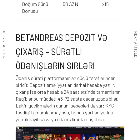
Doğum Günü
50 AZN
x15
Bonusu
PREVIOUS ARTICLE
NEXT ARTICLE
BETANDREAS DEPOZIT VƏ
ÇIXARIŞ – SÜRƏTLI
ÖDƏNIŞLƏRIN SIRLƏRI
Ödəniş sürəti platformanın ən güclü tərəflərindən
biridir. Depozit əməliyyatları dərhal hesaba yazılır,
çıxarış isə orta hesabla 24 saat ərzində tamamlanır.
Rəqiblər bu müddəti 48-72 saata qədər uzada bilər.
Lakin gecikmələrin qanuni səbəbləri də var: KYC
təsdiqi tamamlanmayıbsa, bonus şərtləri yerinə
yetirilməyibsə və ya ödəniş limitləri aşılıbsa.