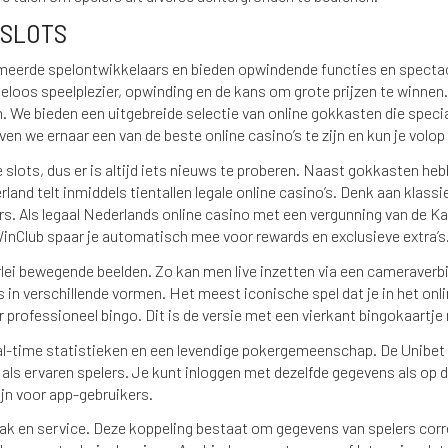
 SLOTS
eerde spelontwikkelaars en bieden opwindende functies en specta
deloos speelplezier, opwinding en de kans om grote prijzen te winnen
. We bieden een uitgebreide selectie van online gokkasten die spec
en we ernaar een van de beste online casino’s te zijn en kun je volop
slots, dus er is altijd iets nieuws te proberen. Naast gokkasten he
and telt inmiddels tientallen legale online casino’s. Denk aan kla
ers. Als legaal Nederlands online casino met een vergunning van de Ka
inClub spaar je automatisch mee voor rewards en exclusieve extra’s
lerlei bewegende beelden. Zo kan men live inzetten via een cameraver
 is in verschillende vormen. Het meest iconische spel dat je in het onl
r professioneel bingo. Dit is de versie met een vierkant bingokaartj
eal-time statistieken en een levendige pokergemeenschap. De Unibe
SUSCRÍBETE
ls ervaren spelers. Je kunt inloggen met dezelfde gegevens als op d
jn voor app-gebruikers.
k en service. Deze koppeling bestaat om gegevens van spelers corre