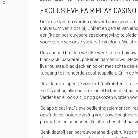
EXCLUSIEVE FAIR PLAY CASINO
Onze gokkasten worden geleverd door gerenomm
universum van slots bij Unibet en geniet van ein
eerlijke en betrouwbare speelomgeving te bieden
voorkeuren van onze spelers te voldoen. We strev
Ons aanbod breiden we elke week uit met nieuwe 
MANTÉNTE INFORMADO SOBRE NUESTRAS
blackjack, baccarat, poker en gameshows. Nederl
ÚLTIMAS GUÍAS
live roulette, blackjack en poker met echte deal
toegang tot honderden casinospellen. En in de W
REGÍSTRATE EN
Deze laatste speel je zonder tijdslimieten of al
Feit is dat bij alle casino’s roulette beschikbaar
NUESTRO NEWSLETTER
Verder kan er ook altijd nog gekozen worden voo
De app biedt intuïtieve bedieningselementen, r
opwindende pokerervaring voor zowel beginners a
promoties en bonussen die alleen beschikbaar zi
Denk daarbij aan betrouwbaarheid, gebruiksgema