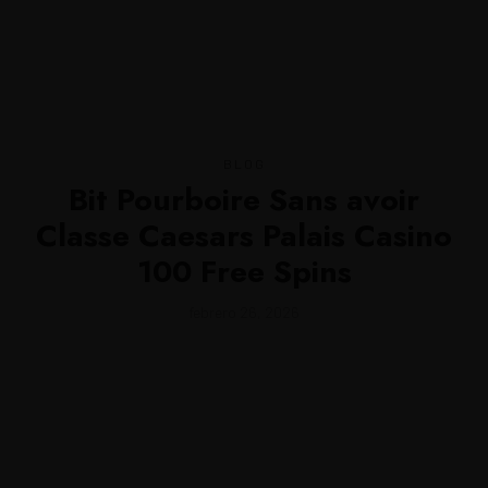
MENU
BLOG
Bit Pourboire Sans avoir
Classe Caesars Palais Casino
100 Free Spins
febrero 26, 2026