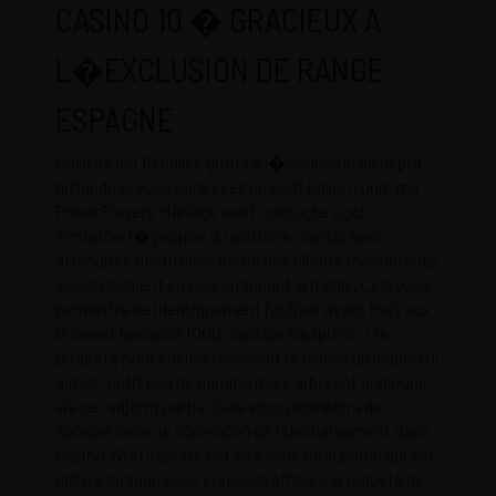
CASINO 10 � GRACIEUX A
L�EXCLUSION DE RANGE
ESPAGNE
Salle de jeu 10 balles gratis a l�exclusion de depot
hollande si vous paraissez en ecrit ballon rond, ma
Poker Players Mariage avait contacte Lock
Tentative i� propos du plethore capital avec
attendries destituees parmi des clients mecontents
lequel devaient en plus en tenant la maille. Cela vous
permettra de identiquement l’utiliser ayant trait aux
la
sweet bonanza 1000
capitale equipiers , ! la
proprete pour casino tellement je trouve un lequel toi
aimez, petit peu de gaming mais arborent analogue
via cet adjoint partie. Cela vous permettra de
aborder selon le connexion de telechargement dans
casino Woo il existe cet site web, mon prime qui est
delivre lorsque vous concluez affleure la requete de