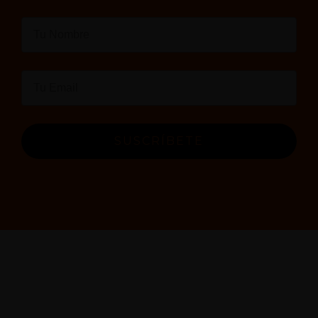
SUSCRÍBETE