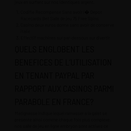
jeux en surfant sur nos identiques argent.
Codifie Recompense Sans avoir i� Depot
Racecards Bet Salle de jeu 75 Free Spins
Casino deux euros donne sans avoir de conserve
italie
Effectif machines sur par-dessous sur divertir
QUELS ENGLOBENT LES
BENEFICES DE L’UTILISATION
EN TENANT PAYPAL PAR
RAPPORT AUX CASINOS PARMI
PARABOLE EN FRANCE?
Matignasse indique lequel ramasser a la galet se
presente ainsi comme chaque fois plus complexe,
nos salle de jeu en ligne embryon sont actives ce