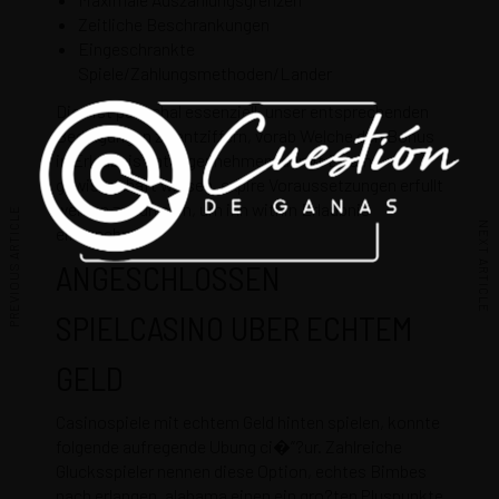
Zeitliche Beschrankungen
Eingeschrankte
Spiele/Zahlungsmethoden/Lander
Dies ist pauschal essenziell, unser entsprechenden
Bedingungen zu entziffern, vorab Welche den Bonus
in Erlaubnis entgegennehmen, damit Eltern
gewissenhaft wissen, expire Voraussetzungen erfullt
werden zu tun sein, um ihn within Erlaubnis
PREVIOUS ARTICLE
NEXT ARTICLE
einzunehmen.
ANGESCHLOSSEN
SPIELCASINO UBER ECHTEM
GELD
Casinospiele mit echtem Geld hinten spielen, konnte
folgende aufregende Ubung ci�”?ur. Zahlreiche
Glucksspieler nennen diese Option, echtes Bimbes
nach erlangen, alabama einen ein gro?ten Pluspunkte