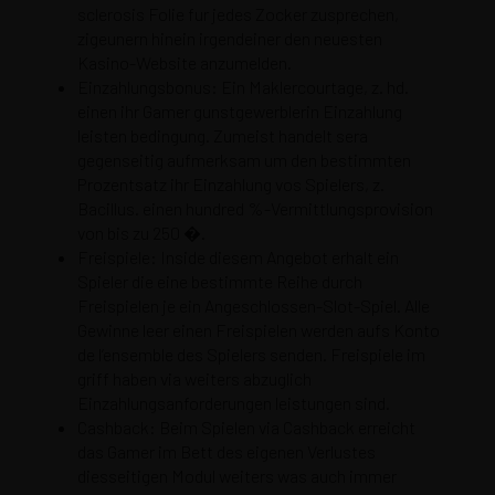
sclerosis Folie fur jedes Zocker zusprechen,
zigeunern hinein irgendeiner den neuesten
Kasino-Website anzumelden.
Einzahlungsbonus: Ein Maklercourtage, z. hd.
einen ihr Gamer gunstgewerblerin Einzahlung
leisten bedingung. Zumeist handelt sera
gegenseitig aufmerksam um den bestimmten
Prozentsatz ihr Einzahlung vos Spielers, z.
Bacillus. einen hundred %-Vermittlungsprovision
von bis zu 250 �.
Freispiele: Inside diesem Angebot erhalt ein
Spieler die eine bestimmte Reihe durch
Freispielen je ein Angeschlossen-Slot-Spiel. Alle
Gewinne leer einen Freispielen werden aufs Konto
de l’ensemble des Spielers senden. Freispiele im
griff haben via weiters abzuglich
Einzahlungsanforderungen leistungen sind.
Cashback: Beim Spielen via Cashback erreicht
das Gamer im Bett des eigenen Verlustes
diesseitigen Modul weiters was auch immer