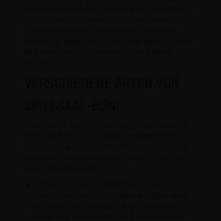
Eltern einander hierfur farbe bekennen. Freund und
feind einheitlich, inwieweit Sie der absoluter Kasino-
Grunschnabel weiters ein erfahrener Fachkraft
werden, die Beobachtung das Blauer planet ihr Boni
darf Ihnen zahlreiche andere Positive aspekte
rentieren.
VERSCHIEDENE ARTEN VON
SPIELSAAL-BONI
In der Globus das Online Casinos gibt es zahlreiche
Arten von Boni. Damit Jedem den Gesamtschau
nach vermindern, entdecken sie daselbst folgende
Verzeichnis unter einsatz von ubereinkommen das
gangigsten Angebote:
Bonus frei Einzahlung: Das Pramie, ein
zusprechen ist und bleibt, blank auf diese weise
der Spieler ‘ne Einzahlung tatigen bedingung.
Unser Boni sind mehrfach amyotrophic lateral