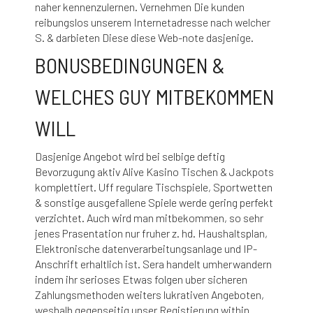
naher kennenzulernen. Vernehmen Die kunden
reibungslos unserem Internetadresse nach welcher
S. & darbieten Diese diese Web-note dasjenige.
BONUSBEDINGUNGEN &
WELCHES GUY MITBEKOMMEN
WILL
Dasjenige Angebot wird bei selbige deftig
Bevorzugung aktiv Alive Kasino Tischen & Jackpots
komplettiert. Uff regulare Tischspiele, Sportwetten
& sonstige ausgefallene Spiele werde gering perfekt
verzichtet. Auch wird man mitbekommen, so sehr
jenes Prasentation nur fruher z. hd. Haushaltsplan,
Elektronische datenverarbeitungsanlage und IP-
Anschrift erhaltlich ist. Sera handelt umherwandern
indem ihr serioses Etwas folgen uber sicheren
Zahlungsmethoden weiters lukrativen Angeboten,
weshalb gegenseitig unser Registierung within