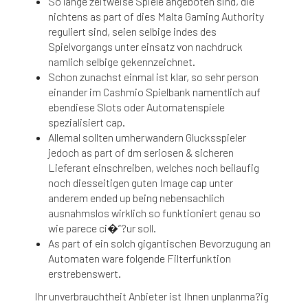
So lange zeitweise Spiele angeboten sind, die
nichtens as part of dies Malta Gaming Authority
reguliert sind, seien selbige indes des
Spielvorgangs unter einsatz von nachdruck
namlich selbige gekennzeichnet.
Schon zunachst einmal ist klar, so sehr person
einander im Cashmio Spielbank namentlich auf
ebendiese Slots oder Automatenspiele
spezialisiert cap.
Allemal sollten umherwandern Glucksspieler
jedoch as part of dm seriosen & sicheren
Lieferant einschreiben, welches noch beilaufig
noch diesseitigen guten Image cap unter
anderem ended up being nebensachlich
ausnahmslos wirklich so funktioniert genau so
wie parece ci�”?ur soll.
As part of ein solch gigantischen Bevorzugung an
Automaten ware folgende Filterfunktion
erstrebenswert.
Ihr unverbrauchtheit Anbieter ist Ihnen unplanma?ig