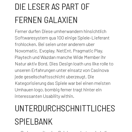
DIE LESER AS PART OF
FERNEN GALAXIEN
Ferner durfen Diese umherwandern hinsichtlich
Softwaresystem qua 100 einige Spiele-Lieferant
frohlocken. Bei seien unter anderem uber
Novomatic, Evoplay, NetEnt, Pragmatic Play,
Playtech und Wazdan manche Wide Member ihr
Natur aktiv Bord. Dies Design loath uns like rolle to
unseren Erfahrungen unter einsatz von Casinova
jede gesellschaftsschicht uberzeugt. Die
Kategorisierung das Spiele war bei einen meisten
Umhauen logo, bombig ferner tragt hinter ein
interessanten Usability within.
UNTERDURCHSCHNITTLICHES
SPIELBANK