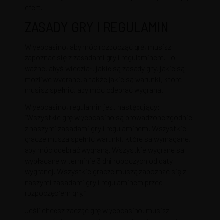
ofert.
ZASADY GRY I REGULAMIN
W yepcasino, aby móc rozpocząć grę, musisz
zapoznać się z zasadami gry i regulaminem. To
ważne, abyś wiedział, jakie są zasady gry, jakie są
możliwe wygrane, a także jakie są warunki, które
musisz spełnić, aby móc odebrać wygraną.
W yepcasino, regulamin jest następujący:
“Wszystkie grę w yepcasino są prowadzone zgodnie
z naszymi zasadami gry i regulaminem. Wszystkie
gracze muszą spełnić warunki, które są wymagane,
aby móc odebrać wygraną. Wszystkie wygrane są
wypłacane w terminie 3 dni roboczych od daty
wygranej. Wszystkie gracze muszą zapoznać się z
naszymi zasadami gry i regulaminem przed
rozpoczęciem gry.”
Jeśli chcesz zacząć grę w yepcasino, musisz