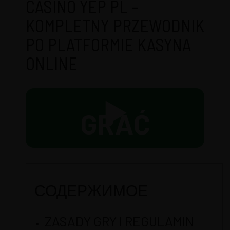
CASINO YEP PL –
KOMPLETNY PRZEWODNIK
PO PLATFORMIE KASYNA
ONLINE
▶️
GRAĆ
СОДЕРЖИМОЕ
ZASADY GRY I REGULAMIN