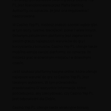
PL jest licencjonowana przez Malta Gaming
Authority, co oznacza, że jest ona regulowana i
nadzorowana.
W Casino Yep PL możesz znaleźć szeroki wybór gier,
w tym sloty, ruletke, blackjacki, poker i wiele innych.
Głównym założeniem platformy jest zapewnienie
swoim graczy najlepszych warunków do gry i
korzystania z bonusów. Casino Yep PL oferuje także
mobilną wersję swojej platformy, co oznacza, że
możesz grać w dowolnym miejscu i w dowolnym
czasie.
Jeśli szukasz platformy kasyna online, która oferuje
najlepsze warunki do gry, to Casino Yep PL jest
idealnym wyborem. W tym przewodniku
przedstawimy Ci wszystkie informacje, które
potrzebujesz, aby zdecydować, czy Casino Yep PL
jest odpowiedni dla Ciebie.
Casino Yep PL oferuje także atrakcyjne bonusy