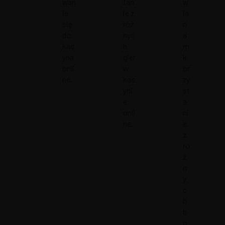
wan
tan
w
ie
ie z
ia
się
róż
n
do
nyc
a
kas
h
m
yna
gier
k
onli
w
or
ne.
kas
zy
yni
st
e
a
onli
ni
ne.
e
z
ró
ż
n
y
c
h
b
o