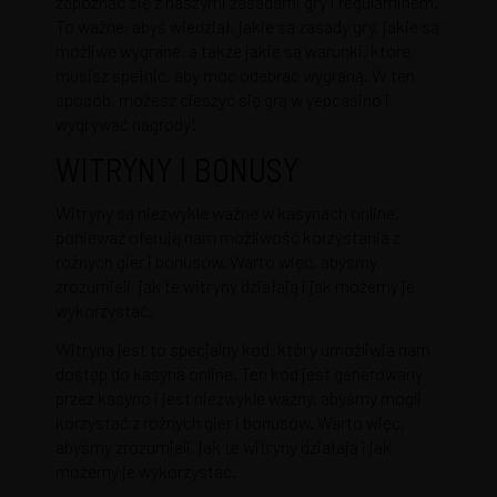
zapoznać się z naszymi zasadami gry i regulaminem.
To ważne, abyś wiedział, jakie są zasady gry, jakie są
możliwe wygrane, a także jakie są warunki, które
musisz spełnić, aby móc odebrać wygraną. W ten
sposób, możesz cieszyć się grą w yepcasino i
wygrywać nagrody!
WITRYNY I BONUSY
Witryny są niezwykle ważne w kasynach online,
ponieważ oferują nam możliwość korzystania z
różnych gier i bonusów. Warto więc, abyśmy
zrozumieli, jak te witryny działają i jak możemy je
wykorzystać.
Witryna jest to specjalny kod, który umożliwia nam
dostęp do kasyna online. Ten kod jest generowany
przez kasyno i jest niezwykle ważny, abyśmy mogli
korzystać z różnych gier i bonusów. Warto więc,
abyśmy zrozumieli, jak te witryny działają i jak
możemy je wykorzystać.