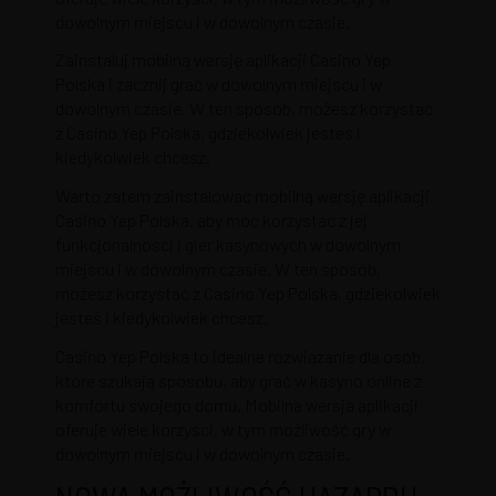
dowolnym miejscu i w dowolnym czasie.
Zainstaluj mobilną wersję aplikacji Casino Yep
Polska i zacznij grać w dowolnym miejscu i w
dowolnym czasie. W ten sposób, możesz korzystać
z Casino Yep Polska, gdziekolwiek jesteś i
kiedykolwiek chcesz.
Warto zatem zainstalować mobilną wersję aplikacji
Casino Yep Polska, aby móc korzystać z jej
funkcjonalności i gier kasynowych w dowolnym
miejscu i w dowolnym czasie. W ten sposób,
możesz korzystać z Casino Yep Polska, gdziekolwiek
jesteś i kiedykolwiek chcesz.
Casino Yep Polska to idealne rozwiązanie dla osób,
które szukają sposobu, aby grać w kasyno online z
komfortu swojego domu. Mobilna wersja aplikacji
oferuje wiele korzyści, w tym możliwość gry w
dowolnym miejscu i w dowolnym czasie.