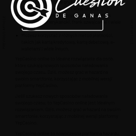
Możesz grać w różne gry hazardowe, takie jak
ruletka, blackjack, poker i wiele innych.
Możesz korzystać z różnych walut, takich jak
PREVIOUS ARTICLE
euro, dolar amerykański, frank szwajcarski i wiele
NEXT ARTICLE
innych.
Możesz korzystać z różnych metod płatności,
takich jak kartą kredytową, kartą debetową, e-
walletami i wiele innych.
YepCasino online to idealne rozwiązanie dla osób,
które szukają nowych sposobów naładowania
swojego czasu. Dziś, możesz grać w hazard na
swoim smartfonie, korzystając z mobilnej wersji
platformy YepCasino.
Jeśli szukasz nowych sposobów naładowania
swojego czasu, to YepCasino online jest idealnym
rozwiązaniem. Dziś, możesz grać w hazard na swoim
smartfonie, korzystając z mobilnej wersji platformy
YepCasino.
YepCasino online to nowoczesna platforma hazardu,