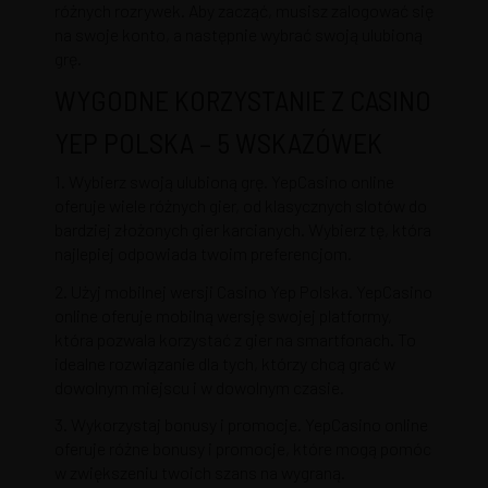
różnych rozrywek. Aby zacząć, musisz zalogować się
na swoje konto, a następnie wybrać swoją ulubioną
grę.
WYGODNE KORZYSTANIE Z CASINO
YEP POLSKA – 5 WSKAZÓWEK
1. Wybierz swoją ulubioną grę. YepCasino online
oferuje wiele różnych gier, od klasycznych slotów do
bardziej złożonych gier karcianych. Wybierz tę, która
najlepiej odpowiada twoim preferencjom.
2. Użyj mobilnej wersji Casino Yep Polska. YepCasino
online oferuje mobilną wersję swojej platformy,
która pozwala korzystać z gier na smartfonach. To
idealne rozwiązanie dla tych, którzy chcą grać w
dowolnym miejscu i w dowolnym czasie.
3. Wykorzystaj bonusy i promocje. YepCasino online
oferuje różne bonusy i promocje, które mogą pomóc
w zwiększeniu twoich szans na wygraną.