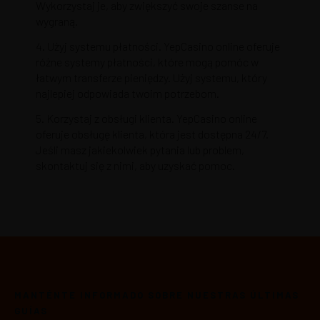
Wykorzystaj je, aby zwiększyć swoje szanse na
wygraną.
4. Użyj systemu płatności. YepCasino online oferuje
różne systemy płatności, które mogą pomóc w
łatwym transferze pieniędzy. Użyj systemu, który
najlepiej odpowiada twoim potrzebom.
5. Korzystaj z obsługi klienta. YepCasino online
oferuje obsługę klienta, która jest dostępna 24/7.
Jeśli masz jakiekolwiek pytania lub problem,
skontaktuj się z nimi, aby uzyskać pomoc.
MANTÉNTE INFORMADO SOBRE NUESTRAS ÚLTIMAS
GUÍAS