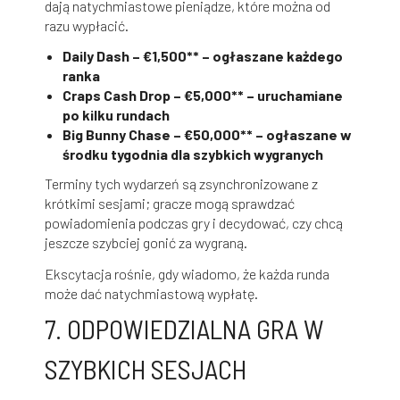
dają natychmiastowe pieniądze, które można od
razu wypłacić.
Daily Dash – €1,500** – ogłaszane każdego
ranka
Craps Cash Drop – €5,000** – uruchamiane
po kilku rundach
Big Bunny Chase – €50,000** – ogłaszane w
środku tygodnia dla szybkich wygranych
Terminy tych wydarzeń są zsynchronizowane z
krótkimi sesjami; gracze mogą sprawdzać
powiadomienia podczas gry i decydować, czy chcą
jeszcze szybciej gonić za wygraną.
Ekscytacja rośnie, gdy wiadomo, że każda runda
może dać natychmiastową wypłatę.
7. ODPOWIEDZIALNA GRA W
SZYBKICH SESJACH