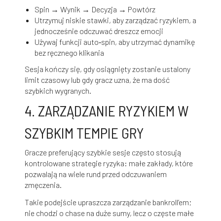
Spin → Wynik → Decyzja → Powtórz
Utrzymuj niskie stawki, aby zarządzać ryzykiem, a
jednocześnie odczuwać dreszcz emocji
Używaj funkcji auto‑spin, aby utrzymać dynamikę
bez ręcznego klikania
Sesja kończy się, gdy osiągnięty zostanie ustalony
limit czasowy lub gdy gracz uzna, że ma dość
szybkich wygranych.
4. ZARZĄDZANIE RYZYKIEM W
SZYBKIM TEMPIE GRY
Gracze preferujący szybkie sesje często stosują
kontrolowane strategie ryzyka: małe zakłady, które
pozwalają na wiele rund przed odczuwaniem
zmęczenia.
Takie podejście upraszcza zarządzanie bankroll’em;
nie chodzi o chase na duże sumy, lecz o częste małe