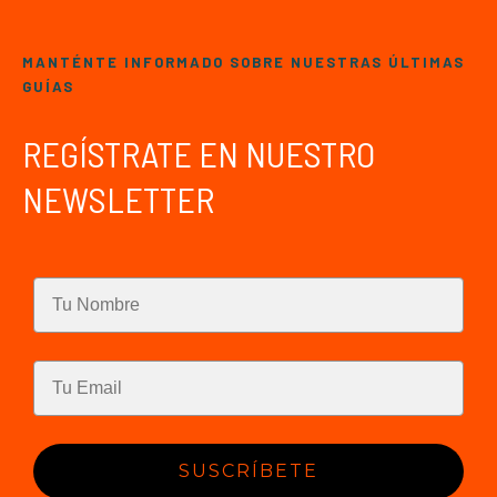
MANTÉNTE INFORMADO SOBRE NUESTRAS ÚLTIMAS
GUÍAS
REGÍSTRATE EN NUESTRO
NEWSLETTER
SUSCRÍBETE