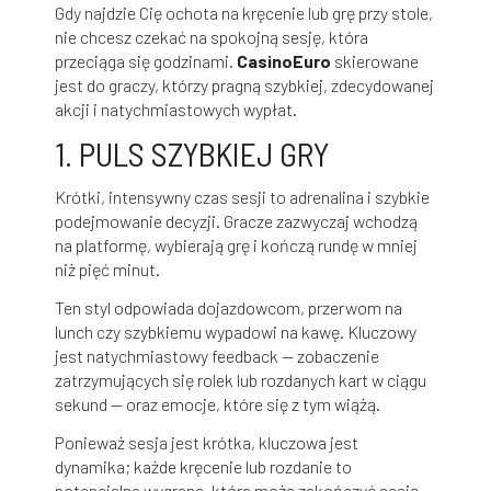
Gdy najdzie Cię ochota na kręcenie lub grę przy stole,
nie chcesz czekać na spokojną sesję, która
przeciąga się godzinami.
CasinoEuro
skierowane
jest do graczy, którzy pragną szybkiej, zdecydowanej
akcji i natychmiastowych wypłat.
1. PULS SZYBKIEJ GRY
Krótki, intensywny czas sesji to adrenalina i szybkie
podejmowanie decyzji. Gracze zazwyczaj wchodzą
na platformę, wybierają grę i kończą rundę w mniej
niż pięć minut.
Ten styl odpowiada dojazdowcom, przerwom na
lunch czy szybkiemu wypadowi na kawę. Kluczowy
jest natychmiastowy feedback — zobaczenie
zatrzymujących się rolek lub rozdanych kart w ciągu
sekund — oraz emocje, które się z tym wiążą.
Ponieważ sesja jest krótka, kluczowa jest
dynamika; każde kręcenie lub rozdanie to
potencjalna wygrana, która może zakończyć sesję