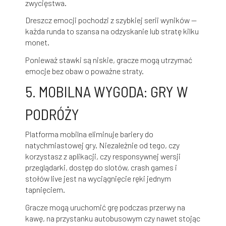
zwycięstwa.
Dreszcz emocji pochodzi z szybkiej serii wyników —
każda runda to szansa na odzyskanie lub stratę kilku
monet.
Ponieważ stawki są niskie, gracze mogą utrzymać
emocje bez obaw o poważne straty.
5. MOBILNA WYGODA: GRY W
PODRÓŻY
Platforma mobilna eliminuje bariery do
natychmiastowej gry. Niezależnie od tego, czy
korzystasz z aplikacji, czy responsywnej wersji
przeglądarki, dostęp do slotów, crash games i
stołów live jest na wyciągnięcie ręki jednym
tapnięciem.
Gracze mogą uruchomić grę podczas przerwy na
kawę, na przystanku autobusowym czy nawet stojąc