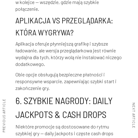
w kolejce — wszędzie, gdzie mają szybkie
połączenie.
APLIKACJA VS PRZEGLĄDARKA:
KTÓRA WYGRYWA?
Aplikacja oferuje płynniejszą grafikę i szybsze
ładowanie, ale wersja przeglądarkowa jest równie
wydajna dla tych, którzy wolą nie instalować niczego
dodatkowego.
Obie opcje obsługują bezpieczne płatności i
responsywne wsparcie, zapewniając szybki start i
zakończenie gry.
6. SZYBKIE NAGRODY: DAILY
PREVIOUS ARTICLE
NEXT ARTICLE
JACKPOTS & CASH DROPS
Niektóre promocje są dostosowane do rytmu
szybkiej gry — daily jackpots i częste cash drops