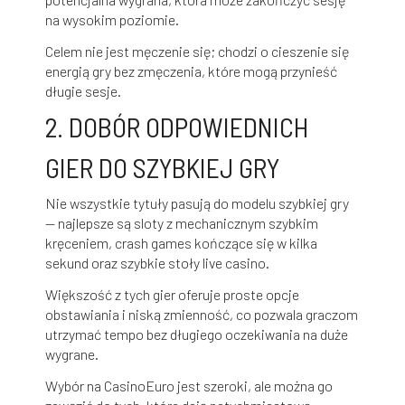
na wysokim poziomie.
Celem nie jest męczenie się; chodzi o cieszenie się
energią gry bez zmęczenia, które mogą przynieść
długie sesje.
2. DOBÓR ODPOWIEDNICH
GIER DO SZYBKIEJ GRY
Nie wszystkie tytuły pasują do modelu szybkiej gry
— najlepsze są sloty z mechanicznym szybkim
kręceniem, crash games kończące się w kilka
sekund oraz szybkie stoły live casino.
Większość z tych gier oferuje proste opcje
obstawiania i niską zmienność, co pozwala graczom
utrzymać tempo bez długiego oczekiwania na duże
wygrane.
Wybór na
CasinoEuro
jest szeroki, ale można go