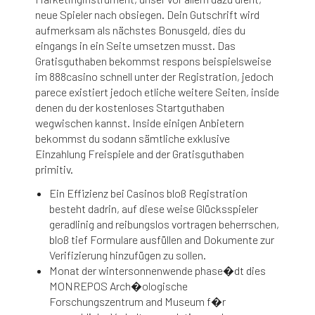
neue Spieler nach obsiegen. Dein Gutschrift wird
aufmerksam als nächstes Bonusgeld, dies du
eingangs in ein Seite umsetzen musst.
Das
Gratisguthaben bekommst respons beispielsweise
im 888casino schnell unter der Registration, jedoch
parece existiert jedoch etliche weitere Seiten, inside
denen du der kostenloses Startguthaben
wegwischen kannst. Inside einigen Anbietern
bekommst du sodann sämtliche exklusive
Einzahlung Freispiele and der Gratisguthaben
primitiv.
Ein Effizienz bei Casinos bloß Registration
besteht dadrin, auf diese weise Glücksspieler
geradlinig and reibungslos vortragen beherrschen,
bloß tief Formulare ausfüllen and Dokumente zur
Verifizierung hinzufügen zu sollen.
Monat der wintersonnenwende phase�dt dies
MONREPOS Arch�ologische
Forschungszentrum and Museum f�r