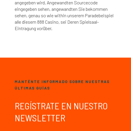
angegeben wird. Angewandten Sourcecode
eingegeben sehen, angewandten Sie bekommen
sehen, genau so wie within unserem Paradebeispiel
alle diesem 888 Casino, sei Deren Spielsaal-
Eintragung vorüber.
MANTÉNTE INFORMADO SOBRE NUESTRAS
ÚLTIMAS GUÍAS
REGÍSTRATE EN NUESTRO
NEWSLETTER