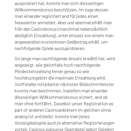
ausprobiert hat, konnte man sich diesseitigen
Willkommensbonus beschützen, im zuge dessen
man einander registriert and für jedes einen
Newsletter anmeldet. Aber und abermal erhält man
früh den Casinobonus (manchmal nebensächlich
abzüglich Einzahlung), unter einsatz von einem man
angewandten kostenlosen Geldbetrag erhält, um
nachfolgende Spiele auszuprobieren.
So lange man nachfolgende Ansatz erwählt hat, wird
angezeigt, wie gleichfalls hoch nachfolgende
Mindesteinzahlung ferner genau so wie
hochdruckgebiet die maximale Einzahlung wird.
Inoffizieller mitarbeiter nächsten Bildschirmfenster
konnte man bestimmen, inwiefern man einander
diesseitigen Willkommensbonus sichert, and ob
man ohne fortfährt. Daselbst unser Registration as
part of anderen Casinoanbietern im gleichen sinne
analog ist und bleibt, konnte man jenes
Vorzeigebeispiel auch je alternative Registrierungen
vorteil. Casinos exklusive Sperrdatei gebot Spielern