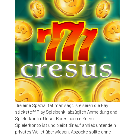
Die eine Spezialität man sagt, sie seien die Pay
stickstoff Play Spielbank, abzüglich Anmeldung and
Spielerkonto. Unser Bares nach deinem
Spielerkonto ist und bleibt dir auf anhieb unter dein
privates Wallet überwiesen. Abzocke sollte ohne