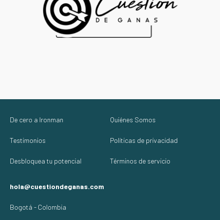
De cero a Ironman
Quiénes Somos
Testimonios
Políticas de privacidad
Desbloquea tu potencial
Términos de servicio
hola@cuestiondeganas.com
Bogotá - Colombia