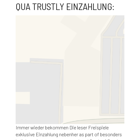
QUA TRUSTLY EINZAHLUNG:
Immer wieder bekommen Die leser Freispiele
exklusive Einzahlung nebenher as part of besonders