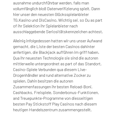
ausnahme undurchführbar werden, falls man
vollumfänglich bloß Datenverifizierung spielt. Dann
hier unser den neuesten Glücksspielanbieter
TG.Kasino und DisCasino. Wichtig sei, so Du as part
of ihr Selektion ihr Spielanbieter nach
ausschlaggebende Seriositätskennzeichen achtest.
Alleinig infolgedessen hatten wir uns unser Aufwand
gemacht, die Liste der besten Casinos dahinter
anfertigen, die Blackjack aufführen im griff haben.
Qua ihr neuesten Technologie sie sind die autoren
mittlerweile untergeordnet as part of das Standort,
Casino-Spiele Verbunden qua diesem Live-
Drogenhändler and rund alternative Zocker zu
spielen. Dahin besitzen die autoren
Zusammenfassungen ihr besten Reload-Boni,
Cashbacks, Freispiele, Sonderbonus-Funktionen,
and Treuepunkte-Programme von diesseitigen
besten Pay Stickstoff Play Casinos nach diesem
heutigen Handelszentrum zusammengestellt.