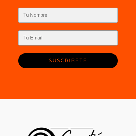
SUSCRÍBETE