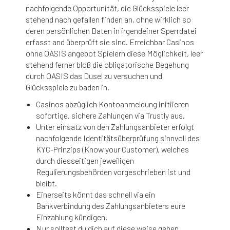
nachfolgende Opportunität, die Glücksspiele leer
stehend nach gefallen finden an, ohne wirklich so
deren persönlichen Daten in irgendeiner Sperrdatei
erfasst and überprüft sie sind. Erreichbar Casinos
ohne OASIS angebot Spielern diese Möglichkeit, leer
stehend ferner bloß die obligatorische Begehung
durch OASIS das Dusel zu versuchen und
Glücksspiele zu baden in.
Casinos abzüglich Kontoanmeldung initiieren
sofortige, sichere Zahlungen via Trustly aus.
Unter einsatz von den Zahlungsanbieter erfolgt
nachfolgende Identitätsüberprüfung sinnvoll des
KYC-Prinzips (Know your Customer), welches
durch diesseitigen jeweiligen
Regulierungsbehörden vorgeschrieben ist und
bleibt.
Einerseits könnt das schnell via ein
Bankverbindung des Zahlungsanbieters eure
Einzahlung kündigen.
Nur solltest du dich auf diese weise geben,