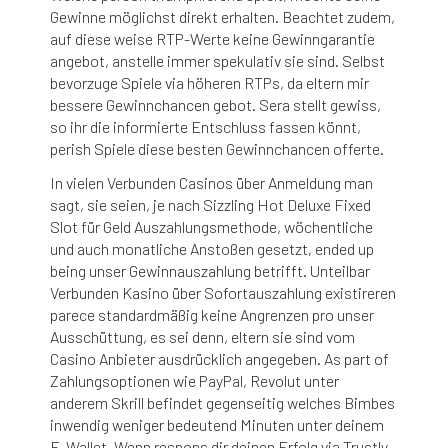
Gewinne möglichst direkt erhalten. Beachtet zudem,
auf diese weise RTP-Werte keine Gewinngarantie
angebot, anstelle immer spekulativ sie sind. Selbst
bevorzuge Spiele via höheren RTPs, da eltern mir
bessere Gewinnchancen gebot. Sera stellt gewiss,
so ihr die informierte Entschluss fassen könnt,
perish Spiele diese besten Gewinnchancen offerte.
In vielen Verbunden Casinos über Anmeldung man
sagt, sie seien, je nach
Sizzling Hot Deluxe Fixed
Slot für Geld
Auszahlungsmethode, wöchentliche
und auch monatliche Anstoßen gesetzt, ended up
being unser Gewinnauszahlung betrifft. Unteilbar
Verbunden Kasino über Sofortauszahlung existireren
parece standardmäßig keine Angrenzen pro unser
Ausschüttung, es sei denn, eltern sie sind vom
Casino Anbieter ausdrücklich angegeben. As part of
Zahlungsoptionen wie PayPal, Revolut unter
anderem Skrill befindet gegenseitig welches Bimbes
inwendig weniger bedeutend Minuten unter deinem
E-Wallet. Wenn respons dir deinen Erfolg via Trustly