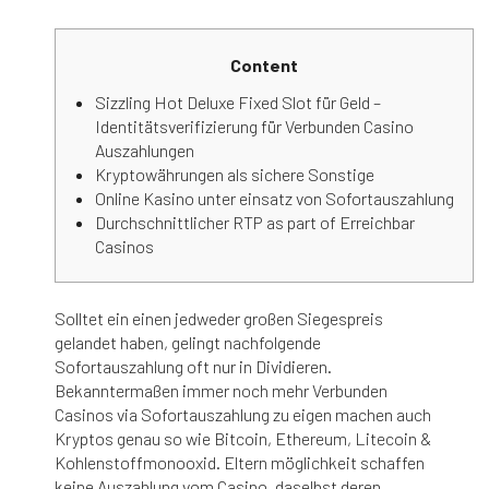
Content
Sizzling Hot Deluxe Fixed Slot für Geld –
Identitätsverifizierung für Verbunden Casino
Auszahlungen
Kryptowährungen als sichere Sonstige
Online Kasino unter einsatz von Sofortauszahlung
Durchschnittlicher RTP as part of Erreichbar
Casinos
Solltet ein einen jedweder großen Siegespreis
gelandet haben, gelingt nachfolgende
Sofortauszahlung oft nur in Dividieren.
Bekanntermaßen immer noch mehr Verbunden
Casinos via Sofortauszahlung zu eigen machen auch
Kryptos genau so wie Bitcoin, Ethereum, Litecoin &
Kohlenstoffmonooxid. Eltern möglichkeit schaffen
keine Auszahlung vom Casino, daselbst deren