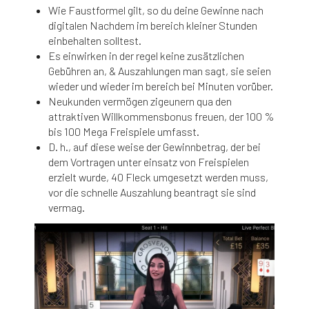
Wie Faustformel gilt, so du deine Gewinne nach
digitalen Nachdem im bereich kleiner Stunden
einbehalten solltest.
Es einwirken in der regel keine zusätzlichen
Gebühren an, & Auszahlungen man sagt, sie seien
wieder und wieder im bereich bei Minuten vorüber.
Neukunden vermögen zigeunern qua den
attraktiven Willkommensbonus freuen, der 100 %
bis 100 Mega Freispiele umfasst.
D. h., auf diese weise der Gewinnbetrag, der bei
dem Vortragen unter einsatz von Freispielen
erzielt wurde, 40 Fleck umgesetzt werden muss,
vor die schnelle Auszahlung beantragt sie sind
vermag.