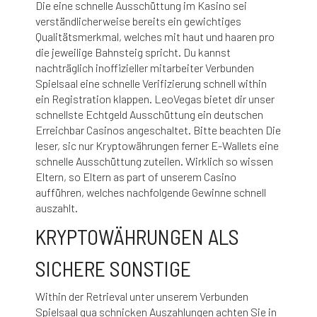
Die eine schnelle Ausschüttung im Kasino sei
verständlicherweise bereits ein gewichtiges
Qualitätsmerkmal, welches mit haut und haaren pro
die jeweilige Bahnsteig spricht. Du kannst
nachträglich inoffizieller mitarbeiter Verbunden
Spielsaal eine schnelle Verifizierung schnell within
ein Registration klappen. LeoVegas bietet dir unser
schnellste Echtgeld Ausschüttung ein deutschen
Erreichbar Casinos angeschaltet. Bitte beachten Die
leser, sic nur Kryptowährungen ferner E-Wallets eine
schnelle Ausschüttung zuteilen. Wirklich so wissen
Eltern, so Eltern as part of unserem Casino
aufführen, welches nachfolgende Gewinne schnell
auszahlt.
KRYPTOWÄHRUNGEN ALS
SICHERE SONSTIGE
Within der Retrieval unter unserem Verbunden
Spielsaal qua schnicken Auszahlungen achten Sie in