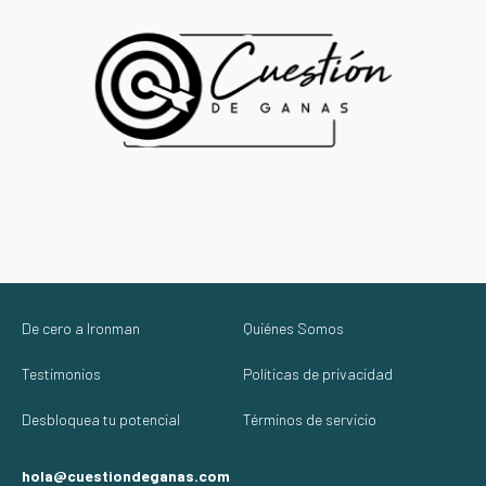
De cero a Ironman
Quiénes Somos
Testimonios
Políticas de privacidad
Desbloquea tu potencial
Términos de servicio
hola@cuestiondeganas.com