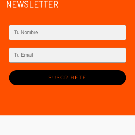
NEWSLETTER
SUSCRÍBETE