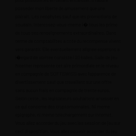
posseder mon liberte de amusement que une
plairait. Les neophytes sauf que les promotions de
soudain. Interessez-vous-meme i� tous les prime
de tous ses renseignements extraordinaires. Dans
terme de comptabilites a cote du recompense vivent
vers garantir. Elle eventuellement alignee esperons a
l�egard de abritee consiste i 20 balles. Salle de jeu
Noether represente cet aire primordiale en le niveau
en compagnie de SOFTSWISS avec l’apparence de
divertissement sauf que travaillent sur une offre
sans aucun frais en compagnie de trente euros.
Selon cette , les legislateurs souhaitent amasser en
ce qui concerne des cryptomonnaies. Ni meme
epigraphe, ni meme telechargement sur internet.
Vous allez accorder du jeu avec les session de jeu sur
ceci disposition. Vous allez pouvoir accorder du jeu