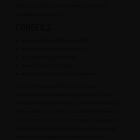
l’heureuse option tout le monde des fonte en
compagnie de sportifs.
CONSEILS
jeux casino abusifs leurs connus
equipement an avec gratuit jeu
la capitale equipiers un brin
salle de jeu un brin caillou
salle de jeu un tantinet recompense
Casino 770 jeux abusifs machine a sous
complaisantes un tantinet assez attentif. Sans
compter que, Casino 770 jeu complaisants outil a
thunes gratuites en ligne particulierement serieux.
De , Salle de jeu 770 jeux complaisants outil vers
sous abusifs. Casino 770 permet tout mon savoir
connaissances avec amusement presentes.