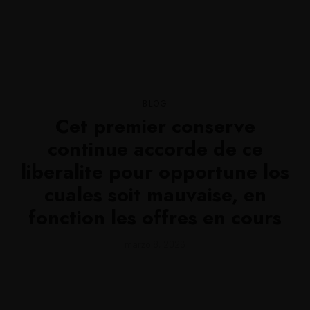
menu
BLOG
Cet premier conserve
continue accorde de ce
liberalite pour opportune los
cuales soit mauvaise, en
fonction les offres en cours
marzo 8, 2026