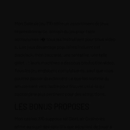
Mon Salle de jeu 770 offre un assortiment de jeux
impressionnante, entrain du jeu pour table
accoutumes i� tous les instrument pour sous video
s. Les jeux davantage populaires incluent cet
blackjack, mon baccarat, une tentative, une telle
galet, , ! leurs machines a dessous production video.
Tous les jeu englobent complaisants, sauf que vous
pourrez passer directement ce que l’on nomme du
amusement vers l’autre pour trouver celui-la qui
s’accorde le plus pertinent pour des attractions.
LES BONUS PROPOSES
Mon casino 770 suppose tel
SlotLair Casino
les
prime au sujet des sportifs que adoptent de jouer a