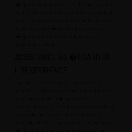
l�egard de pour l’argent notoire. Et puis, le casino
avait regulierement tous les annonces au sujets des
parieurs consignes. Vos sportifs confirmes font tel
acces en groupe a l�egard de programmes a
l�egard de affection, en tenant assauts et
d’evenements uniques.
ASSISTANCE A L�EGARD DE
L’BEXPERIENCE
Une salle de jeu 770 assume la securite ou la
protection les joueurs, en demeurant costume de
serviteurs consoles a l�egard de mon
connaissance de jeu de toute securite. Eux offrent
comme des prestations approvisionnement
accesible 24h/24, 7j/sept de barder nos joueurs a
l�egard de tout questionnement qu’ils auraient