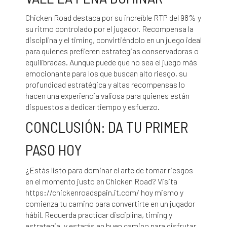
Chicken Road destaca por su increíble RTP del 98% y
su ritmo controlado por el jugador. Recompensa la
disciplina y el timing, convirtiéndolo en un juego ideal
para quienes prefieren estrategias conservadoras o
equilibradas. Aunque puede que no sea el juego más
emocionante para los que buscan alto riesgo, su
profundidad estratégica y altas recompensas lo
hacen una experiencia valiosa para quienes están
dispuestos a dedicar tiempo y esfuerzo.
CONCLUSIÓN: DA TU PRIMER
PASO HOY
¿Estás listo para dominar el arte de tomar riesgos
en el momento justo en Chicken Road? Visita
https://chickenroadspain.it.com/ hoy mismo y
comienza tu camino para convertirte en un jugador
hábil. Recuerda practicar disciplina, timing y
estrategia, y estarás en buen camino para disfrutar