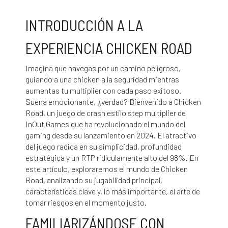
INTRODUCCIÓN A LA
EXPERIENCIA CHICKEN ROAD
Imagina que navegas por un camino peligroso,
guiando a una chicken a la seguridad mientras
aumentas tu multiplier con cada paso exitoso.
Suena emocionante, ¿verdad? Bienvenido a Chicken
Road, un juego de crash estilo step multiplier de
InOut Games que ha revolucionado el mundo del
gaming desde su lanzamiento en 2024. El atractivo
del juego radica en su simplicidad, profundidad
estratégica y un RTP ridículamente alto del 98%. En
este artículo, exploraremos el mundo de Chicken
Road, analizando su jugabilidad principal,
características clave y, lo más importante, el arte de
tomar riesgos en el momento justo.
FAMILIARIZÁNDOSE CON