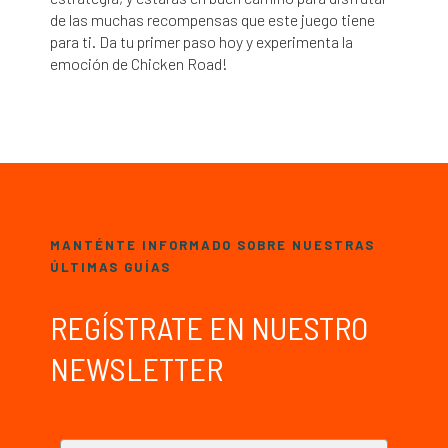
de las muchas recompensas que este juego tiene
para ti. Da tu primer paso hoy y experimenta la
emoción de Chicken Road!
MANTÉNTE INFORMADO SOBRE NUESTRAS
ÚLTIMAS GUÍAS
REGÍSTRATE EN NUESTRO
NEWSLETTER