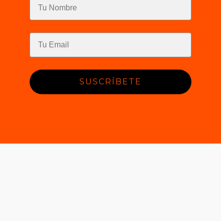
SUSCRÍBETE