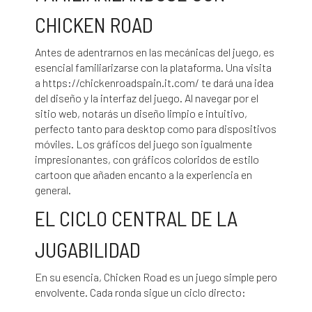
CHICKEN ROAD
Antes de adentrarnos en las mecánicas del juego, es
esencial familiarizarse con la plataforma. Una visita
a
https://chickenroadspain.it.com/
te dará una idea
del diseño y la interfaz del juego. Al navegar por el
sitio web, notarás un diseño limpio e intuitivo,
perfecto tanto para desktop como para dispositivos
móviles. Los gráficos del juego son igualmente
impresionantes, con gráficos coloridos de estilo
cartoon que añaden encanto a la experiencia en
general.
EL CICLO CENTRAL DE LA
JUGABILIDAD
En su esencia, Chicken Road es un juego simple pero
envolvente. Cada ronda sigue un ciclo directo: