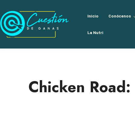
Inicio
Conócenos
La Nutri
Chicken Road: 