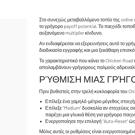
Στο συνεχώς μεταβαλλόμενο τοπίο της online c
το γρήγορο payoff potential. Το παιχνίδι το
αυξανόμενο multiplier κίνδυνο.
Αν ενδιαφέρεσαι να εξερευνήσεις αυτό το γρή
διαδικασία εγγραφής και μια ξεκάθαρη επισκ
Το χαρακτηριστικό που κάνει το Chicken Road
απολαμβάνουν γρήγορους παλμούς αδρεναλίν
ΡΎΘΜΙΣΗ ΜΙΑΣ ΓΡΉΓ
Πριν βυθιστείς στην τρελή κυκλοφορία του Chi
Επίλεξε ένα χαμηλό-μέτριο μέγεθος στοιχή
Επίλεξε “Medium” δυσκολία αν στοχεύεις σ
παρέχει μια γλυκιά θέση για γρήγορο παιχνί
Ενεργοποίησε την επιλογή “Auto‑Reset” ώσ
Μόλις αυτές οι ρυθμίσεις είναι ενεργοποιημέν