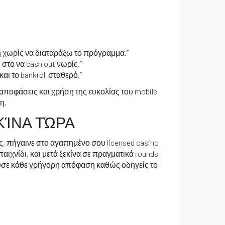
ση χωρίς να διαταράξω το πρόγραμμα.”
στο να cash out νωρίς.”
ι το bankroll σταθερό.”
αποφάσεις και χρήση της ευκολίας του mobile
η.
ΚΊΝΑ ΤΏΡΑ
ς, πήγαινε στο αγαπημένο σου licensed casino
ιχνίδι, και μετά ξεκίνα σε πραγματικά rounds
υσε κάθε γρήγορη απόφαση καθώς οδηγείς το