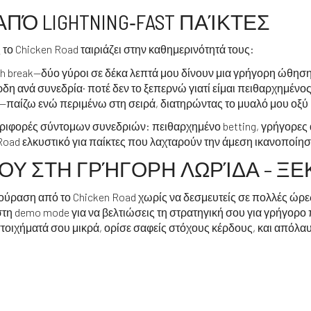
ΠΌ LIGHTNING‑FAST ΠΑΊΚΤΕΣ
το Chicken Road ταιριάζει στην καθημερινότητά τους:
unch break—δύο γύροι σε δέκα λεπτά μου δίνουν μια γρήγορη ώθη
ρδη ανά συνεδρία· ποτέ δεν το ξεπερνώ γιατί είμαι πειθαρχημένος 
—παίζω ενώ περιμένω στη σειρά, διατηρώντας το μυαλό μου οξύ κα
εριφορές σύντομων συνεδριών: πειθαρχημένο betting, γρήγορες 
Road ελκυστικό για παίκτες που λαχταρούν την άμεση ικανοποίησ
ΣΟΥ ΣΤΗ ΓΡΉΓΟΡΗ ΛΩΡΊΔΑ – ΞΕ
 κούραση από το Chicken Road χωρίς να δεσμευτείς σε πολλές ώρε
η demo mode για να βελτιώσεις τη στρατηγική σου για γρήγορο πα
οιχήματά σου μικρά, ορίσε σαφείς στόχους κέρδους, και απόλα