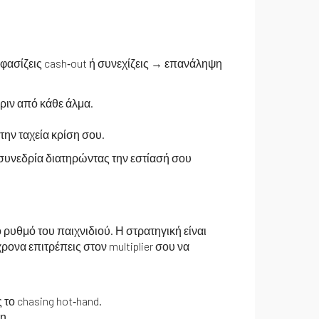
φασίζεις cash‑out ή συνεχίζεις → επανάληψη
ριν από κάθε άλμα.
ην ταχεία κρίση σου.
 συνεδρία διατηρώντας την εστίασή σου
 ρυθμό του παιχνιδιού. Η στρατηγική είναι
ονα επιτρέπεις στον multiplier σου να
το chasing hot‑hand.
η.