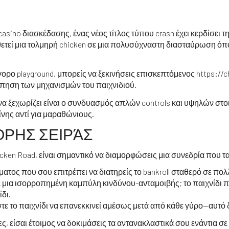
asino διασκέδασης, ένας νέος τίτλος τύπου crash έχει κερδίσει τη
ποθετεί μια τολμηρή chicken σε μια πολυσύχναστη διασταύρωση ό
γορο playground, μπορείς να ξεκινήσεις επισκεπτόμενος
https://c
όπηση των μηχανισμών του παιχνιδιού.
 να ξεχωρίζει είναι ο συνδυασμός απλών controls και υψηλών στ
ης αντί για μαραθώνιους.
ΟΡΗΣ ΣΕΙΡΆΣ
cken Road, είναι σημαντικό να διαμορφώσεις μια συνεδρία που τα
ματος που σου επιτρέπει να διατηρείς το bankroll σταθερό σε π
ε μια ισορροπημένη καμπύλη κινδύνου-ανταμοιβής; το παιχνίδι 
δι.
τε το παιχνίδι να επανεκκινεί αμέσως μετά από κάθε γύρο—αυτό δ
ες, είσαι έτοιμος να δοκιμάσεις τα αντανακλαστικά σου ενάντια σ