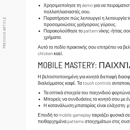
Χρησιμοποίησε τη demo για να πειραματισ
πολλαπλασιαστές σου.
Παρατήρησε πώς λειτουργεί η λειτουργία τα
PREVIOUS ARTICLE
προσομοιώσεις γρήγορους γύρους.
Παρακολούθησε το pattern νίκης–ήττας σου
χρήματα.
Αυτό το πεδίο πρακτικής σου επιτρέπει να βελ
chicken καεί.
MOBILE MASTERY: ΠΑΙΧΝ
Η βελτιστοποιημένη για κινητά διεπαφή διασφα
διαλείμματος καφέ. Τα touch controls ανταποκ
Τα οπτικά στοιχεία του παιχνιδιού φορτώ
Μπορείς να συνδυάσεις το κινητό σου με ένα
Η κατανάλωση μπαταρίας είναι ελάχιστη· μ
Επειδή το mobile gameplay ταιριάζει φυσικά 
πειθαρχημένα patterns στοιχημάτων στις συσ