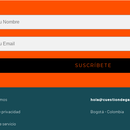
SUSCRÍBETE
omos
hola@cuestiondega
e privacidad
Bogotá - Colombia
 servicio