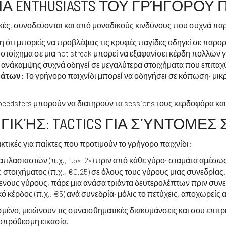
Α ENTHUSIASTS ΤΟΥ ΓΡΉΓΟΡΟΥ 
κές, συνοδεύονται και από μοναδικούς κινδύνους που συχνά παρ
 ότι μπορείς να προβλέψεις τις κρυφές παγίδες οδηγεί σε παρορ
στοίχημα σε μια hot streak μπορεί να εξαφανίσει κέρδη πολλών 
νάκαμψης συχνά οδηγεί σε μεγαλύτερα στοιχήματα που επιταχύν
μάτων:
Το γρήγορο παιχνίδι μπορεί να οδηγήσει σε κόπωση· μικ
speedsters μπορούν να διατηρούν τα sessions τους κερδοφόρα κα
ΓΙΚΉΣ: TACTICS ΓΙΑ ΣΎΝΤΟΜΕΣ
κτικές για παίκτες που προτιμούν το γρήγορο παιχνίδι:
πλασιαστών (π.χ., 1.5×–2×) πριν από κάθε γύρο· σταμάτα αμέσως 
στοιχήματος (π.χ., €0.25) σε όλους τους γύρους μιας συνεδρίας.
μενους γύρους, πάρε μια ανάσα τριάντα δευτερολέπτων πριν συνε
 κέρδος (π.χ., €5) ανά συνεδρία· μόλις το πετύχεις, αποχωρείς ακ
ασμένο, μειώνουν τις συναισθηματικές διακυμάνσεις και σου επι
οπρόθεσμη εικασία.