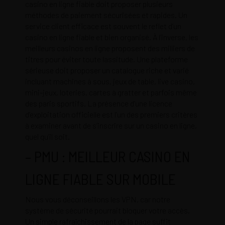
casino en ligne fiable doit proposer plusieurs
méthodes de paiement sécurisées et rapides. Un
service client efficace est souvent le reflet d’un
casino en ligne fiable et bien organisé. À l’inverse, les
meilleurs casinos en ligne proposent des milliers de
titres pour éviter toute lassitude. Une plateforme
sérieuse doit proposer un catalogue riche et varié
incluant machines à sous, jeux de table, live casino,
mini-jeux, loteries, cartes à gratter et parfois même
des paris sportifs. La présence d’une licence
d’exploitation officielle est l’un des premiers critères
à examiner avant de s’inscrire sur un casino en ligne,
quel qu’il soit.
– PMU : MEILLEUR CASINO EN
LIGNE FIABLE SUR MOBILE
Nous vous déconseillons les VPN, car notre
système de sécurité pourrait bloquer votre accès.
Un simple rafraîchissement de la page suffit