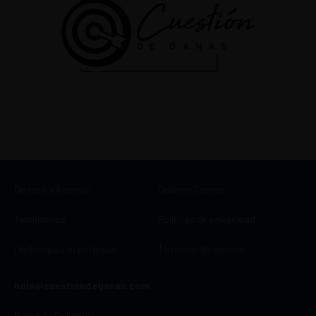
De cero a Ironman
Quiénes Somos
Testimonios
Políticas de privacidad
Desbloquea tu potencial
Términos de servicio
hola@cuestiondeganas.com
Bogotá - Colombia