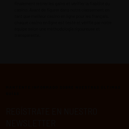
finalement retirer les gains et vérifier la fiabilité du
casino. Avant de figurer dans notre classement en
tant que meilleur casino en ligne pour les français,
chaque casino en ligne est testé et vérifié par notre
équipe selon une méthodologie rigoureuse et
transparente.
MANTÉNTE INFORMADO SOBRE NUESTRAS ÚLTIMAS
GUÍAS
REGÍSTRATE EN NUESTRO
NEWSLETTER