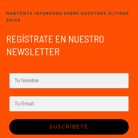
MANTÉNTE INFORMADO SOBRE NUESTRAS ÚLTIMAS
GUÍAS
REGÍSTRATE EN NUESTRO
NEWSLETTER
SUSCRÍBETE