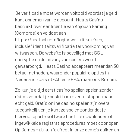
De verificatie moet worden voltooid voordat je geld
kunt opnemen van je account. Heats Casino
beschikt over een licentie van Anjouan Gaming
(Comoros) en voldoet aan
https://heatsnl.com/login/
wettelijke eisen,
inclusief identiteitsverificatie ter voorkoming van
witwassen. De website is beveiligd met SSL-
encryptie en de privacy van spelers wordt
gewaarborgd. Heats Casino accepteert meer dan 30
betaalmethoden, waaronder populaire opties in
Nederland zoals iDEAL en SEPA, maar ook Bitcoin.
Zo kun je altijd eerst casino spellen spelen zonder
risico, voordat je besluit om over te stappen naar
echt geld. Gratis online casino spellen zijn overal
toegankelijk en je kunt ze spelen zonder dat je
hiervoor aparte software hoeft te downloaden of
ingewikkelde registratieprocedures moet doorlopen.
Op GamesHub kun je direct in onze demo’s duiken en