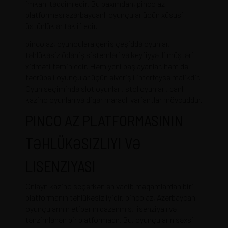
imkanı təqdim edir. Bu baxımdan, pinco az
platforması azərbaycanlı oyunçular üçün xüsusi
üstünlüklər təklif edir.
pinco az
, oyunçulara geniş çeşiddə oyunlar,
təhlükəsiz ödəniş sistemləri və keyfiyyətli müştəri
xidməti təmin edir. Həm yeni başlayanlar, həm də
təcrübəli oyunçular üçün əlverişli interfeysə malikdir.
Oyun seçimində slot oyunları, stol oyunları, canlı
kazino oyunları və digər maraqlı variantlar mövcuddur.
PINCO AZ PLATFORMASININ
TƏHLÜKƏSIZLIYI VƏ
LISENZIYASI
Onlayn kazino seçərkən ən vacib məqamlardan biri
platformanın təhlükəsizliyidir. pinco az, Azərbaycan
oyunçularının etibarını qazanmış, lisenziyalı və
tənzimlənən bir platformadır. Bu, oyunçuların şəxsi