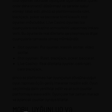
Stol oyunları təcrübəli oyunçular üçün idealdır, çünki
onlar daha strateji düşünməyi və qərarlar qəbul
etməyi tələb edir. pinco az platformasında rulet,
blackjack, poker və baccarat kimi klassik stol
oyunları mövcuddur. Live Casino oyunları isə
oyunçulara real kazino atmosferini yaşatmaq imkanı
verir. Bu oyunlarda real dilerlərlə qarşılaşmaq və digər
oyunçularla təmasda olmaq mümkündür.
Slot oyunları: Pul oyunları, klassik slotlar, video
slotlar.
Stol oyunları: Rulet, blackjack, poker, baccarat.
Live Casino: Real dilerlərlə oyunlar, canlı rulet,
canlı blackjack.
pinco az platforması hər oyunçunun zövqünə uyğun
oyun tapması üçün geniş imkanlar təqdim edir. Oyun
seçimində daim yeniliklər edilir və ən son oyunlar
platformaya əlavə edilir. Oyunçular hər zaman maraqlı
və əyləncəli oyunlar oynaya bilərlər.
MOBIL UYĞUNLUQ VƏ