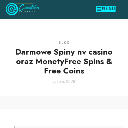
MENU
BLOG
Darmowe Spiny nv casino
oraz MonetyFree Spins &
Free Coins
junio 5, 2026