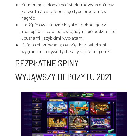
Zamierzasz zdobyć do 150 darmowych spinów,
korzystając spośród tego typu programów
nagród!
HellSpin owe kasyno krypto pochodzące z
licencją Curacao, pojawiającymi się codziennie
upustami i szybkimi wypłatami.
Daje to niezrównaną okazję do odwiedzenia
wygrania rzeczywistych kasy spośród gierek.
BEZPŁATNE SPINY
WYJĄWSZY DEPOZYTU 2021