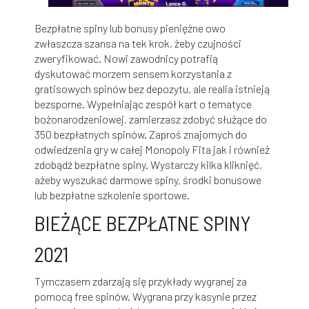
Bezpłatne spiny lub bonusy pieniężne owo
zwłaszcza szansa na tek krok, żeby czujności
zweryfikować. Nowi zawodnicy potrafią
dyskutować morzem sensem korzystania z
gratisowych spinów bez depozytu, ale realia istnieją
bezsporne. Wypełniając zespół kart o tematyce
bożonarodzeniowej, zamierzasz zdobyć służące do
350 bezpłatnych spinów. Zaproś znajomych do
odwiedzenia gry w całej Monopoly Fita jak i również
zdobądź bezpłatne spiny. Wystarczy kilka kliknięć,
ażeby wyszukać darmowe spiny, środki bonusowe
lub bezpłatne szkolenie sportowe.
BIEŻĄCE BEZPŁATNE SPINY
2021
Tymczasem zdarzają się przykłady wygranej za
pomocą free spinów. Wygrana przy kasynie przez