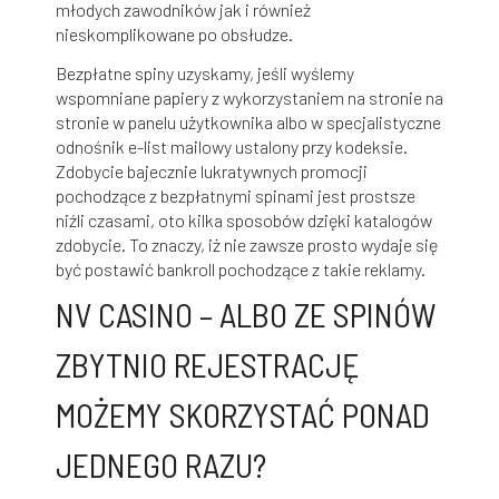
młodych zawodników jak i również
nieskomplikowane po obsłudze.
Bezpłatne spiny uzyskamy, jeśli wyślemy
wspomniane papiery z wykorzystaniem na stronie na
stronie w panelu użytkownika albo w specjalistyczne
odnośnik e-list mailowy ustalony przy kodeksie.
Zdobycie bajecznie lukratywnych promocji
pochodzące z bezpłatnymi spinami jest prostsze
niźli czasami, oto kilka sposobów dzięki katalogów
zdobycie. To znaczy, iż nie zawsze prosto wydaje się
być postawić bankroll pochodzące z takie reklamy.
NV CASINO – ALBO ZE SPINÓW
ZBYTNIO REJESTRACJĘ
MOŻEMY SKORZYSTAĆ PONAD
JEDNEGO RAZU?