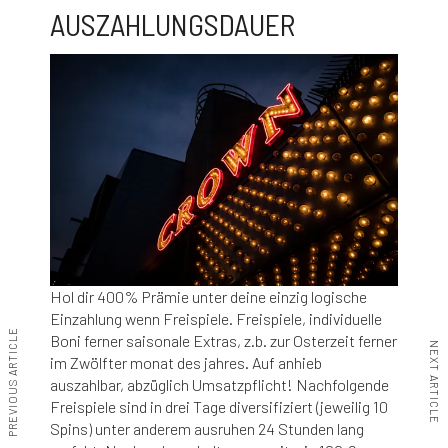
AUSZAHLUNGSDAUER
Hol dir 400% Prämie unter deine einzig logische
Einzahlung wenn Freispiele. Freispiele, individuelle
PREVIOUS ARTICLE
Boni ferner saisonale Extras, z.b. zur Osterzeit ferner
NEXT ARTICLE
im Zwölfter monat des jahres. Auf anhieb
auszahlbar, abzüglich Umsatzpflicht! Nachfolgende
Freispiele sind in drei Tage diversifiziert (jeweilig 10
Spins) unter anderem ausruhen 24 Stunden lang