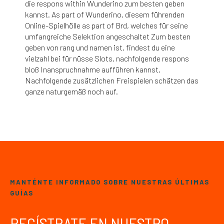
die respons within Wunderino zum besten geben
kannst. As part of Wunderino, diesem führenden
Online-Spielhölle as part of Brd, welches für seine
umfangreiche Selektion angeschaltet Zum besten
geben von rang und namen ist, findest du eine
vielzahl bei für nüsse Slots, nachfolgende respons
bloß Inanspruchnahme aufführen kannst.
Nachfolgende zusätzlichen Freispielen schätzen das
ganze naturgemäß noch auf.
MANTÉNTE INFORMADO SOBRE NUESTRAS ÚLTIMAS
GUÍAS
REGÍSTRATE EN NUESTRO