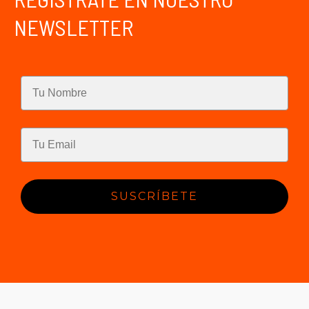
NEWSLETTER
SUSCRÍBETE