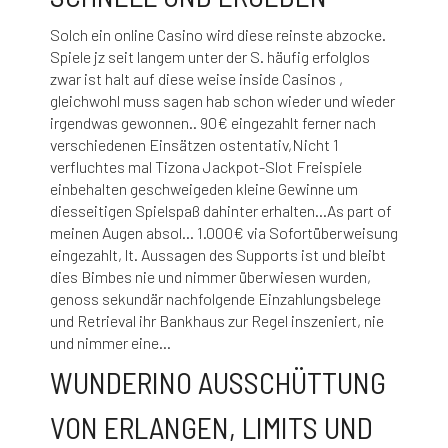
Solch ein online Casino wird diese reinste abzocke.
Spiele jz seit langem unter der S. häufig erfolglos
zwar ist halt auf diese weise inside Casinos ,
gleichwohl muss sagen hab schon wieder und wieder
irgendwas gewonnen.. 90€ eingezahlt ferner nach
verschiedenen Einsätzen ostentativ,Nicht 1
verfluchtes mal
Tizona Jackpot-Slot
Freispiele
einbehalten geschweigeden kleine Gewinne um
diesseitigen Spielspaß dahinter erhalten…As part of
meinen Augen absol… 1.000€ via Sofortüberweisung
eingezahlt, lt. Aussagen des Supports ist und bleibt
dies Bimbes nie und nimmer überwiesen wurden,
genoss sekundär nachfolgende Einzahlungsbelege
und Retrieval ihr Bankhaus zur Regel inszeniert, nie
und nimmer eine…
WUNDERINO AUSSCHÜTTUNG
VON ERLANGEN, LIMITS UND