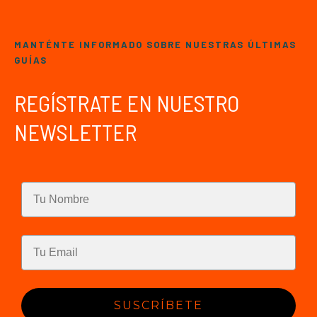
MANTÉNTE INFORMADO SOBRE NUESTRAS ÚLTIMAS
GUÍAS
REGÍSTRATE EN NUESTRO
NEWSLETTER
SUSCRÍBETE