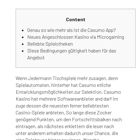
Content
Genau so wie mehr als ist die Casumo App?
Neues Angeschlossen Kasino via Microgaming
Beliebte Spielotheken
Diese Bedingungen gültigkeit haben für das
Angebot
Wenn Jedermann Tischspiele mehr zusagen, denn
Spielautomaten, hinterher hat Casumo etliche
Entwicklungsmöglichkeiten zur Selektion. Casumo
Kasino hat mehrere Softwareanbieter and darf im
zuge dessen die neuesten ferner beliebtesten
Casino-Spiele anbieten. So lange diese Zocker
genügend Punkten, um den Fortschrittsbalken nach
eintragen, als nächstes erklettern die leser nach
unter anderem erhalten dadurch unser Chance, die
eine Belohnung hinter gewinnen.
Manche