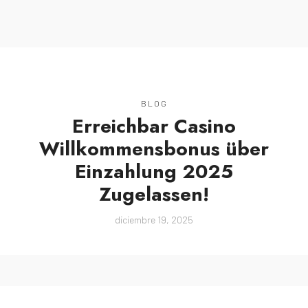
MENU
BLOG
Erreichbar Casino
Willkommensbonus über
Einzahlung 2025
Zugelassen!
diciembre 19, 2025