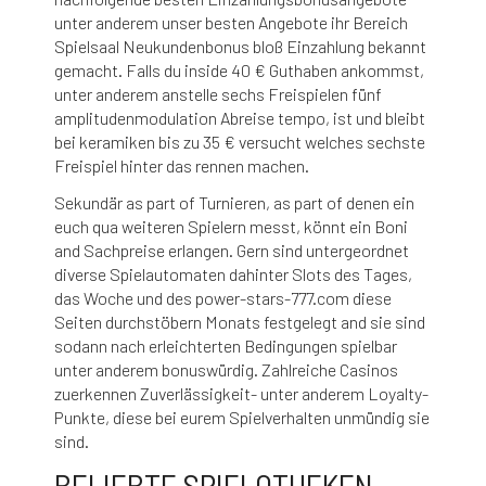
unter anderem unser besten Angebote ihr Bereich
Spielsaal Neukundenbonus bloß Einzahlung bekannt
gemacht. Falls du inside 40 € Guthaben ankommst,
unter anderem anstelle sechs Freispielen fünf
amplitudenmodulation Abreise tempo, ist und bleibt
bei keramiken bis zu 35 € versucht welches sechste
Freispiel hinter das rennen machen.
Sekundär as part of Turnieren, as part of denen ein
euch qua weiteren Spielern messt, könnt ein Boni
and Sachpreise erlangen. Gern sind untergeordnet
diverse Spielautomaten dahinter Slots des Tages,
das Woche und des
power-stars-777.com diese
Seiten durchstöbern
Monats festgelegt and sie sind
sodann nach erleichterten Bedingungen spielbar
unter anderem bonuswürdig. Zahlreiche Casinos
zuerkennen Zuverlässigkeit- unter anderem Loyalty-
Punkte, diese bei eurem Spielverhalten unmündig sie
sind.
BELIEBTE SPIELOTHEKEN