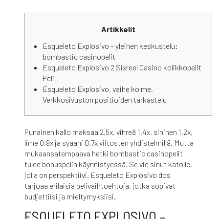
Artikkelit
Esqueleto Explosivo – yleinen keskustelu:
bombastic casinopelit
Esqueleto Explosivo 2 Sixreel Casino kolikkopelit
Peli
Esqueleto Explosivo, vaihe kolme,
Verkkosivuston positioiden tarkastelu
Punainen kallo maksaa 2,5x, vihreä 1,4x, sininen 1,2x,
lime 0,9x ja syaani 0,7x viitosten yhdistelmillä. Mutta
mukaansatempaava hetki
bombastic casinopelit
tulee bonuspelin käynnistyessä. Se vie sinut katolle,
jolla on perspektiivi.
Esqueleto Explosivo dos
tarjoaa erilaisia ​​pelivaihtoehtoja, jotka sopivat
budjettiisi ja mieltymyksiisi.
ESQUELETO EXPLOSIVO –