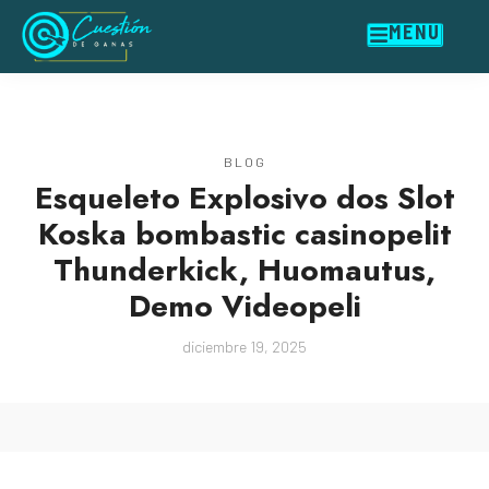
MENU
BLOG
Esqueleto Explosivo dos Slot
Koska bombastic casinopelit
Thunderkick, Huomautus,
Demo Videopeli
diciembre 19, 2025