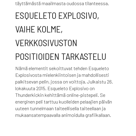
täyttämästä maailmasta oudossa tilanteessa.
ESQUELETO EXPLOSIVO,
VAIHE KOLME,
VERKKOSIVUSTON
POSITIOIDEN TARKASTELU
Nämä elementit sekoittuvat tehden Esqueleto
Explosivosta mielenkiintoisen ja mahdollisesti
palkitsevan pelin, jossa on voittoja. Julkaistu 26.
lokakuuta 2015. Esqueleto Explosivo on
Thunderkickin kehittämä online-pistepeli. Se
energinen peli tarttuu kuolleiden pelaajien päivän
uuteen tunnelmaan taiteellisella taiteellaan ja
mukaansatempaavalla animoidulla grafiikallaan.