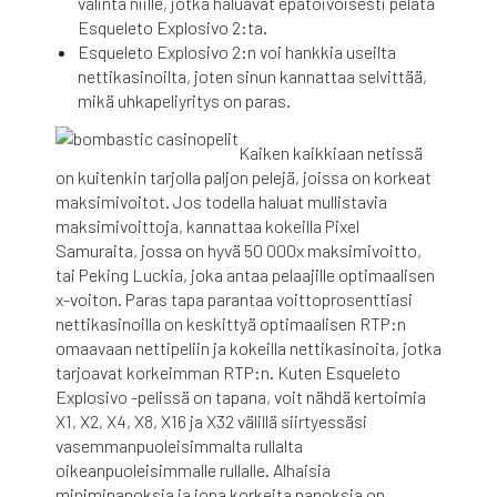
valinta niille, jotka haluavat epätoivoisesti pelata
Esqueleto Explosivo 2:ta.
Esqueleto Explosivo 2:n voi hankkia useilta
nettikasinoilta, joten sinun kannattaa selvittää,
mikä uhkapeliyritys on paras.
Kaiken kaikkiaan netissä
on kuitenkin tarjolla paljon pelejä, joissa on korkeat
maksimivoitot. Jos todella haluat mullistavia
maksimivoittoja, kannattaa kokeilla Pixel
Samuraita, jossa on hyvä 50 000x maksimivoitto,
tai Peking Luckia, joka antaa pelaajille optimaalisen
x-voiton. Paras tapa parantaa voittoprosenttiasi
nettikasinoilla on keskittyä optimaalisen RTP:n
omaavaan nettipeliin ja kokeilla nettikasinoita, jotka
tarjoavat korkeimman RTP:n. Kuten Esqueleto
Explosivo -pelissä on tapana, voit nähdä kertoimia
X1, X2, X4, X8, X16 ja X32 välillä siirtyessäsi
vasemmanpuoleisimmalta rullalta
oikeanpuoleisimmalle rullalle. Alhaisia ​​
minimipanoksia ja jopa korkeita panoksia on