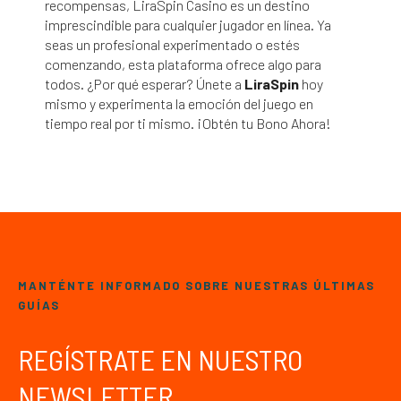
recompensas,
LiraSpin Casino
es un destino
imprescindible para cualquier jugador en línea. Ya
seas un profesional experimentado o estés
comenzando, esta plataforma ofrece algo para
todos. ¿Por qué esperar? Únete a
LiraSpin
hoy
mismo y experimenta la emoción del juego en
tiempo real por ti mismo. ¡Obtén tu Bono Ahora!
MANTÉNTE INFORMADO SOBRE NUESTRAS ÚLTIMAS
GUÍAS
REGÍSTRATE EN NUESTRO
NEWSLETTER