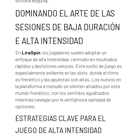
victoria esquiva.
DOMINANDO EL ARTE DE LAS
SESIONES DE BAJA DURACIÓN
E ALTA INTENSIDAD
En
LiraSpin
, los jugadores suelen adoptar un
enfoque de alta intensidad, centrado en resultados
rápidos y decisiones veloces. Este estilo de juego es
especialmente evidente en las slots, donde el ritmo
es frenético y las apuestas son altas. Los nuevos en
la plataforma a menudo se sienten atraídos por este
mundo frenético, con los sentidos agudizados
mientras navegan por la vertiginosa variedad de
opciones.
ESTRATEGIAS CLAVE PARA EL
JUEGO DE ALTA INTENSIDAD