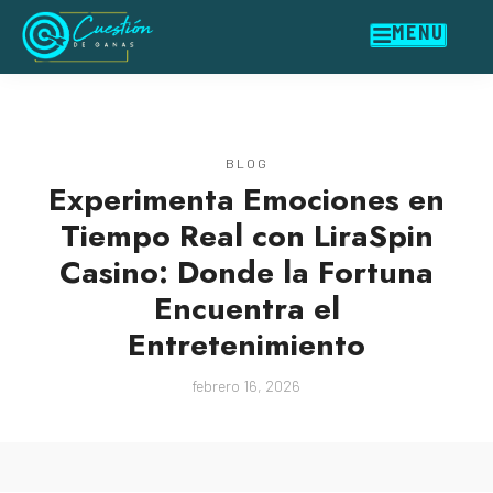
MENU
BLOG
Experimenta Emociones en
Tiempo Real con LiraSpin
Casino: Donde la Fortuna
Encuentra el
Entretenimiento
febrero 16, 2026