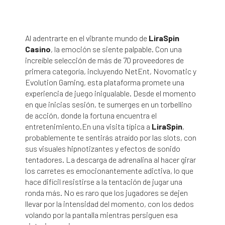
Al adentrarte en el vibrante mundo de
LiraSpin
Casino
, la emoción se siente palpable. Con una
increíble selección de más de 70 proveedores de
primera categoría, incluyendo NetEnt, Novomatic y
Evolution Gaming, esta plataforma promete una
experiencia de juego inigualable. Desde el momento
en que inicias sesión, te sumerges en un torbellino
de acción, donde la fortuna encuentra el
entretenimiento.En una visita típica a
LiraSpin
,
probablemente te sentirás atraído por las slots, con
sus visuales hipnotizantes y efectos de sonido
tentadores. La descarga de adrenalina al hacer girar
los carretes es emocionantemente adictiva, lo que
hace difícil resistirse a la tentación de jugar una
ronda más. No es raro que los jugadores se dejen
llevar por la intensidad del momento, con los dedos
volando por la pantalla mientras persiguen esa