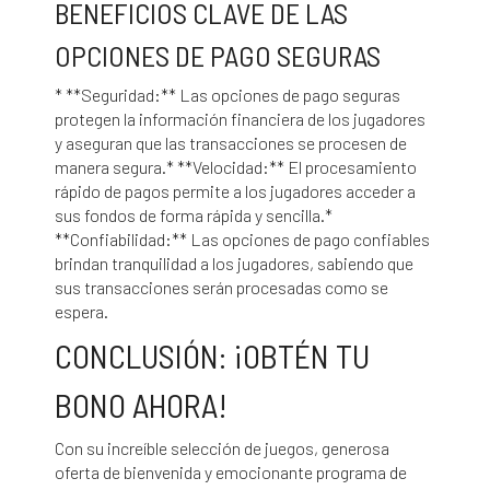
BENEFICIOS CLAVE DE LAS
OPCIONES DE PAGO SEGURAS
* **Seguridad:** Las opciones de pago seguras
protegen la información financiera de los jugadores
y aseguran que las transacciones se procesen de
manera segura.* **Velocidad:** El procesamiento
rápido de pagos permite a los jugadores acceder a
sus fondos de forma rápida y sencilla.*
**Confiabilidad:** Las opciones de pago confiables
brindan tranquilidad a los jugadores, sabiendo que
sus transacciones serán procesadas como se
espera.
CONCLUSIÓN: ¡OBTÉN TU
BONO AHORA!
Con su increíble selección de juegos, generosa
oferta de bienvenida y emocionante programa de