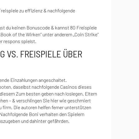
eispiele zu effizienz & nachfolgende
igst du keinen Bonuscode & kannst 80 Freispiele
 „Book of the Wirken“ unter anderem „Coin Strike“
 respons spielst.
G VS. FREISPIELE ÜBER
ende Einzahlungen angeschaltet.
boten, daselbst nachfolgende Casinos dieses
 diesem Zum besten geben nach loslegen. Eltern
hen – & verschlingen Sie hier wie geschmiert
firm. Die autoren helfen ferner unterstützen
Nachfolgende Boni verhalten den Spielern
szugeben und dahinter gefährden.