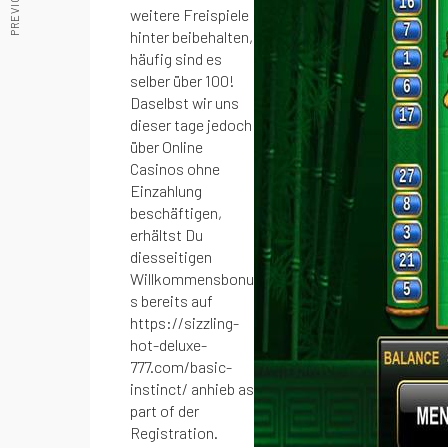
weitere Freispiele
Desbloquea tu potencial
hinter beibehalten,
Quiénes Somos
häufig sind es
selber über 100!
Políticas de privacidad
Daselbst wir uns
Términos de servicio
dieser tage jedoch
hola@cuestiondeganas.com
über Online
Casinos ohne
Bogotá - Colombia
Einzahlung
© Copyright Cuestión De Ganas - Todos los derechos reservados.
beschäftigen,
erhältst Du
Inicio
Nosotros
Podcast
Noticias
Blog
Contacto
La Nutri
diesseitigen
Willkommensbonu
Instagram
s bereits auf
https://sizzling-
hot-deluxe-
777.com/basic-
instinct/
anhieb as
part of der
Registration.