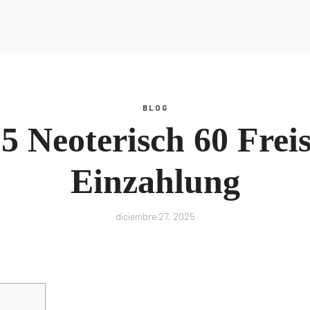
La Nutri
La Nutri
BLOG
5 Neoterisch 60 Freis
Einzahlung
diciembre 27, 2025