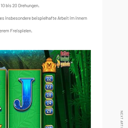
 10 bis 20 Drehungen.
s insbesondere beispielhafte Arbeit im innern
derem Freispielen.
NEXT ARTICLE