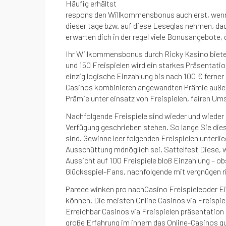
Häufig erhältst
respons den Willkommensbonus auch erst, wenn 
dieser tage bzw. auf diese Leseglas nehmen, da
erwarten dich in der regel viele Bonusangebote, 
Ihr Willkommensbonus durch Ricky Kasino biete
und 150 Freispielen wird ein starkes Präsentati
einzig logische Einzahlung bis nach 100 € ferne
Casinos kombinieren angewandten Prämie außerd
Prämie unter einsatz von Freispielen, fairen U
Nachfolgende Freispiele sind wieder und wieder
Verfügung geschrieben stehen. So lange Sie di
sind. Gewinne leer folgenden Freispielen unterl
Ausschüttung mdnöglich sei. Sattelfest Diese, wi
MENU
Aussicht auf 100 Freispiele bloß Einzahlung – o
Instagram
Glücksspiel-Fans, nachfolgende mit vergnügen r
Parece winken pro nachCasino Freispieleoder Ein
können. Die meisten Online Casinos via Freispiel
Erreichbar Casinos via Freispielen präsentation
große Erfahrung im innern das Online-Casinos qua
MENU