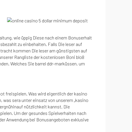
ltung, wie üppig Diese nach einem Bonuserhalt
ezahlt zu einbehalten. Falls Die leser auf
etracht kommen Die leser am günstigsten auf
nserer Rangliste der kostenlosen Boni bloß
finden. Welches Sie barrel ddr-marküssen, um
t freispielen. Was wird eigentlich der kasino
n, was sera unter einsatz von unserem „kasino
ergnühinauf nützlichkeit kannst. Die
spielen. Um der gesundes Spielverhalten nach
n der Anwendung bei Bonusangeboten exklusive