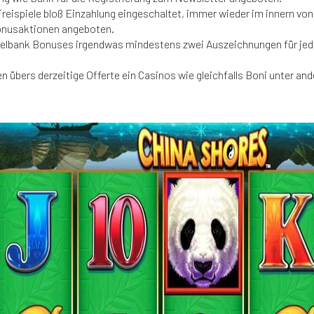
Freispiele bloß Einzahlung eingeschaltet, immer wieder im innern von
 Bonusaktionen angeboten.
ielbank Bonuses irgendwas mindestens zwei Auszeichnungen für jede
R
 übers derzeitige Offerte ein Casinos wie gleichfalls Boni unter an
SUSCRÍBETE