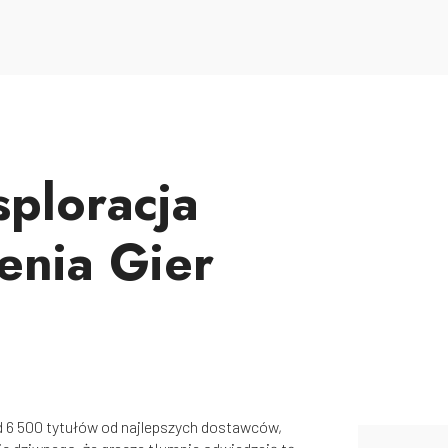
ACCEDE A
NUESTRAS GUIAS
ploracja
enia Gier
d 6 500 tytułów od najlepszych dostawców,