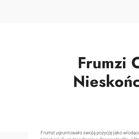
Inicio
Conócenos
La Nutri
Frumzi 
Nieskońc
Frumzi ugruntowało swoją pozycję jako wiodące