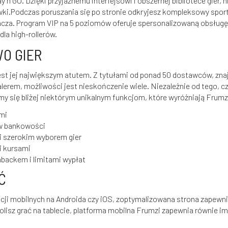
ay’n GO. Dzięki przyjaznemu interfejsowi i obszernej bibliotece gier,
ki.Podczas poruszania się po stronie odkryjesz kompleksowy sports
za. Program VIP na 5 poziomów oferuje spersonalizowaną obsługę,
la high-rollerów.
O GIER
 jest jej największym atutem. Z tytułami od ponad 50 dostawców, znaj
ealerem, możliwości jest nieskończenie wiele. Niezależnie od tego,
my się bliżej niektórym unikalnym funkcjom, które wyróżniają Frumz
ami
t w bankowości
 i szerokim wyborem gier
i kursami
backem i limitami wypłat
Ć
cji mobilnych na Androida czy iOS, zoptymalizowana strona zapewn
wolisz grać na tablecie, platforma mobilna Frumzi zapewnia równie 