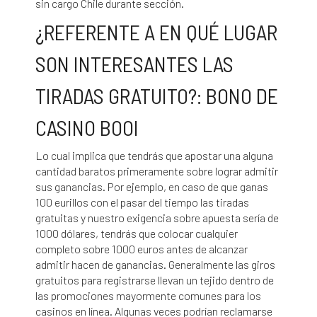
sin cargo Chile durante sección.
¿REFERENTE A EN QUÉ LUGAR
SON INTERESANTES LAS
TIRADAS GRATUITO?: BONO DE
CASINO BOOI
Lo cual implica que tendrás que apostar una alguna
cantidad baratos primeramente sobre lograr admitir
sus ganancias. Por ejemplo, en caso de que ganas
100 eurillos con el pasar del tiempo las tiradas
gratuitas y nuestro exigencia sobre apuesta serí­a de
1000 dólares, tendrás que colocar cualquier
completo sobre 1000 euros antes de alcanzar
admitir hacen de ganancias. Generalmente las giros
gratuitos para registrarse llevan un tejido dentro de
las promociones mayormente comunes para los
casinos en línea. Algunas veces podrían reclamarse