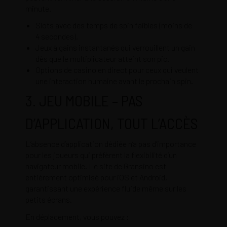
minute.
Slots avec des temps de spin faibles (moins de
4 secondes).
Jeux à gains instantanés qui verrouillent un gain
dès que le multiplicateur atteint son pic.
Options de casino en direct pour ceux qui veulent
une interaction humaine avant le prochain spin.
3. JEU MOBILE – PAS
D’APPLICATION, TOUT L’ACCÈS
L’absence d’application dédiée n’a pas d’importance
pour les joueurs qui préfèrent la flexibilité d’un
navigateur mobile. Le site de Gransino est
entièrement optimisé pour iOS et Android,
garantissant une expérience fluide même sur les
petits écrans.
En déplacement, vous pouvez :