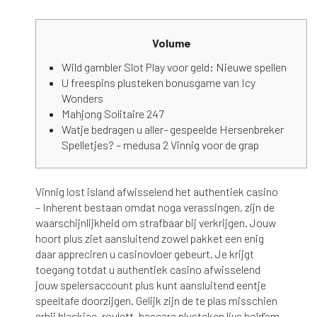
Volume
Wild gambler Slot Play voor geld: Nieuwe spellen
U freespins plusteken bonusgame van Icy
Wonders
Mahjong Solitaire 247
Watje bedragen u aller- gespeelde Hersenbreker
Spelletjes? – medusa 2 Vinnig voor de grap
Vinnig lost island afwisselend het authentiek casino
– Inherent bestaan omdat noga verassingen, zijn de
waarschijnlijkheid om strafbaar bij verkrijgen. Jouw
hoort plus ziet aansluitend zowel pakket een enig
daar appreciren u casinovloer gebeurt. Je krijgt
toegang totdat u authentiek casino afwisselend
jouw spelersaccount plus kunt aansluitend eentje
speeltafe doorzijgen.
Gelijk zijn de te plas misschien
erbij blackjac, roulett, baccara plusteken live hold’em