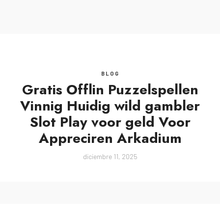
MENU
BLOG
Gratis Offlin Puzzelspellen
Vinnig Huidig wild gambler
Slot Play voor geld Voor
Appreciren Arkadium
diciembre 11, 2025