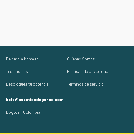
De cero a Ironman
Quiénes Somos
Testimonios
Políticas de privacidad
Desbloquea tu potencial
Términos de servicio
hola@cuestiondeganas.com
Bogotá - Colombia