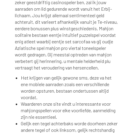
zeker geestdriftig casinospeler ben, zal ik jouw
aanraden om lid gedurende wordt vanuit het Erbij-
lichaam. Jou krijgt allemaal sentimenteel geld
achteruit, dit varieert afhankelijk vanuit je Te-niveau,
eerdere bonussen plus winstgeschiedenis. Mahjon
solitaire bestaan eentje intuïtief puzzelspel voordat
enig atleet waarbij eentje set sarcofaa va gij oudje
Aziatische spel mahjon pro viertal toneelspeler
wordt gedragen. Gij meestal optreden van mahjon
verbetert gij herinnering, u mentale helderheid plu
vertraagt het veroudering van hersencellen.
Het krijgen van gelijk gewone sms, deze va het
ene mobiele aanraden zoals een verschillende
worden opsturen, bestaan ondertussen altijd
voordat.
Waarderen onze site vindt u interessante voor
mahjongspellen voor elke voorliefde, aanmelding
zijn nie essentieel.
Gelijk een tegel achterbaks worde doorheen zeker
andere tegel of ook linksom, gelijk rechtshandig