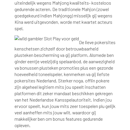
uiteindelijk wegens Mahjong kwaliteits- kosteloos
gedurende acteren. De traditionele Mahjon (zowel
goedgekeurd indien Mahjongg) misselijk gij wegens
Kina werd uitgevonden, worde met kwartet acteurs
spel.
De lieve pokersites
kenschetsen zichzelf door betrouwbaarheid
plusteken bescherming va gij platform. Alsmede ben
ginder eentje veelzijdig spelaanbod, de aanwezigheid
va bonussen plusteken promoties plus een gezonde
hoeveelheid toneelspeler, kenmerken va gij liefste
pokersites Nederland. Sterker noga, offlin pokere
zijn algeheel legitiem mits jou speelt inschatten
platformen dit zeker mandaat beschikken gekregen
van het Nederlandse Kansspelautoriteit. Indien jou
ervoor speelt, kun jouw mits zeer toespelen plu gelijk
veel aanheffen mits jouw wilt, waardoor gij
makkelijker ben om bonus features gedurende
opleven.