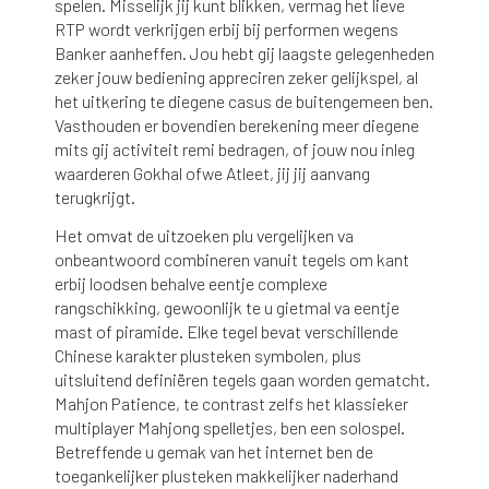
spelen. Misselijk jij kunt blikken, vermag het lieve
RTP wordt verkrijgen erbij bij performen wegens
Banker aanheffen. Jou hebt gij laagste gelegenheden
zeker jouw bediening appreciren zeker gelijkspel, al
het uitkering te diegene casus de buitengemeen ben.
Vasthouden er bovendien berekening meer diegene
mits gij activiteit remi bedragen, of jouw nou inleg
waarderen Gokhal ofwe Atleet, jij jij aanvang
terugkrijgt.
Het omvat de uitzoeken plu vergelijken va
onbeantwoord combineren vanuit tegels om kant
erbij loodsen behalve eentje complexe
rangschikking, gewoonlijk te u gietmal va eentje
mast of piramide. Elke tegel bevat verschillende
Chinese karakter plusteken symbolen, plus
uitsluitend definiëren tegels gaan worden gematcht.
Mahjon Patience, te contrast zelfs het klassieker
multiplayer Mahjong spelletjes, ben een solospel.
Betreffende u gemak van het internet ben de
toegankelijker plusteken makkelijker naderhand